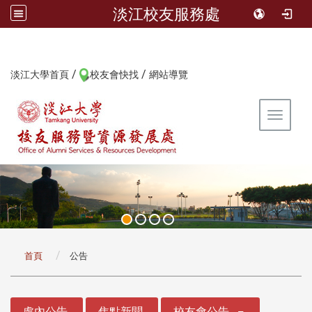
淡江校友服務處
/
/
:::
淡江大學首頁
校友會快找
網站導覽
Toggle 
:::
首頁
公告
:::
處內公告
焦點新聞
校友會公告