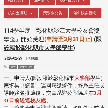
校友會活動
獎學金公告
傑出校友新聞
114學年度「彰化縣淡江⼤學校友會獎
學⾦」開始受理
(申請⾄3⽉31⽇⽌)
(限
設籍於彰化縣市大學部學生)
2026-02-23
鄭惠蘭
公告
獎學金公告
一、申請人(限設籍於彰化縣市
大學部
學生)
應填具申請書，連同應繳證件，經系主任或
導師簽名推薦後，交由系辦公室協助在
3
月
31日前送達校友處
。
二、獎學金申請辦法及申請表如附件；或請