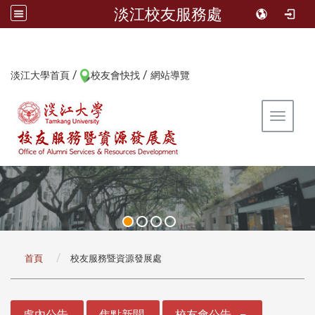
淡江校友服務處
/
/
:::
淡江大學首頁
校友會快找
網站導覽
Toggle 
:::
首頁
校友服務暨資源發展處
:::
處內公告
焦點新聞
校友會公告