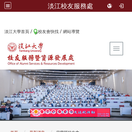
淡江校友服務處
/
/
:::
淡江大學首頁
校友會快找
網站導覽
Toggle 
:::