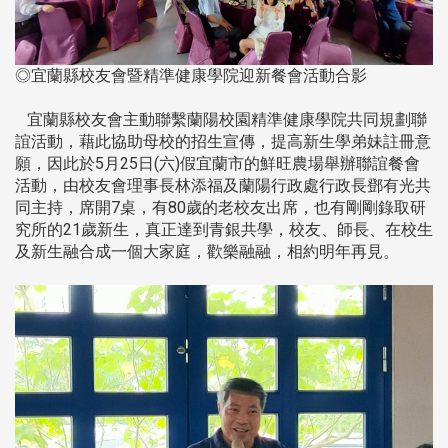
◎宜蘭縣校友會暨精準健康學院迎新餐會活動合影
宜蘭縣校友會主動聯繫蘭陽校園精準健康學院共同規劃聯
誼活動，藉此協助母校的招生宣傳，提高新生學弟妹註冊意
願，因此於5月25日(六)假宜蘭市的鮮旺農場舉辦聯誼餐會
活動，由校友會理事長林添福及蘭陽行政處行政長鄧有光共
同主持，席開7桌，有80歲的老校友出席，也有剛剛錄取研
究所的21歲新生，真正達到青銀共學，校友、師長、在校生
及新生融合成一個大家庭，歡樂融融，相約明年再見。