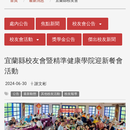
首頁
最新消息
宜蘭縣校友會
:::
處內公告
焦點新聞
校友會公告
校友會活動
獎學金公告
傑出校友新聞
宜蘭縣校友會暨精準健康學院迎新餐會
活動
2024-06-30
謝文彬
公告
最新動態
其他校友活動
校友報導