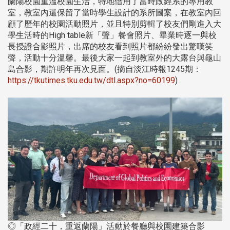
蘭陽校園重溫校園生活，特地借用了當時政經系的專用教
室，教室內還保留了當時學生設計的系所圖案，在教室內回
顧了歷年的校園活動照片，並且特別剪輯了校友們剛進入大
學生活時的High table新「聲」餐會照片、畢業時逐一與校
長授證合影照片，出席的校友看到照片都紛紛發出驚嘆笑
聲，活動十分溫馨。最後大家一起到教室外的大露台與龜山
島合影，期許明年再次見面。(摘自淡江時報1245期：
https://tkutimes.tku.edu.tw/dtl.aspx?no=60199
)
◎「政經二十，重返蘭陽」活動於餐廳與校園建築合影