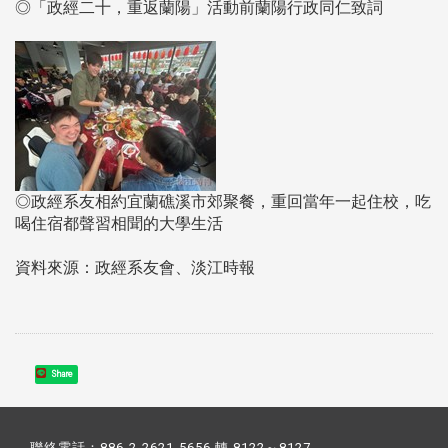
◎「政經二十，重返蘭陽」活動前蘭陽行政同仁致詞
◎政經系友相約宜蘭礁溪市郊聚餐，重回當年一起住校，吃
喝住宿都聲習相聞的大學生活
資料來源：政經系友會、淡江時報
Share
聯絡電話：886-2-2621-5656 轉 8122～8127