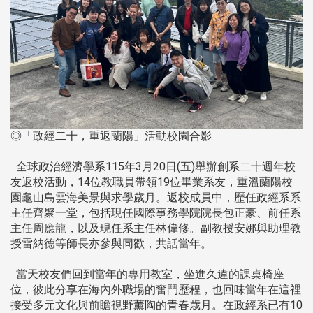
◎「政經二十，重返蘭陽」活動校園合影
全球政治經濟學系115年3月20日(五)舉辦創系二十週年校
友返校活動，14位教職員帶領19位畢業系友，重溫蘭陽校
園龜山島雲海美景與求學歲月。返校成員中，歷任政經系系
主任齊聚一堂，包括現任國際事務學院院長包正豪、前任系
主任周應龍，以及現任系主任林偉修。副教授安娜與助理教
授雷納德等師長亦參與同歡，共話當年。
當天校友們回到當年的專用教室，坐進久違的課桌椅座
位，彼此分享在海內外職場的奮鬥歷程，也回味當年在這裡
接受多元文化與前瞻視野薰陶的青春歳月。在政經系已有10