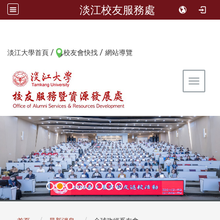
淡江校友服務處
/
/
:::
淡江大學首頁
校友會快找
網站導覽
Toggle 
:::