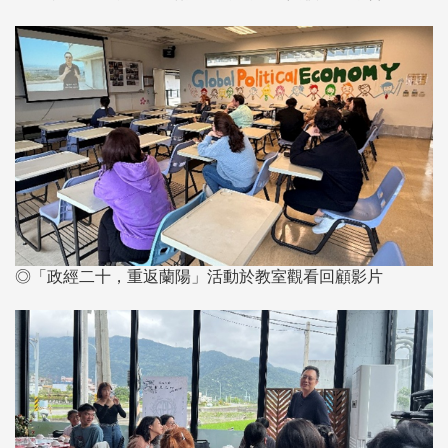
◎「政經二十，重返蘭陽」活動於教室觀看回顧影片