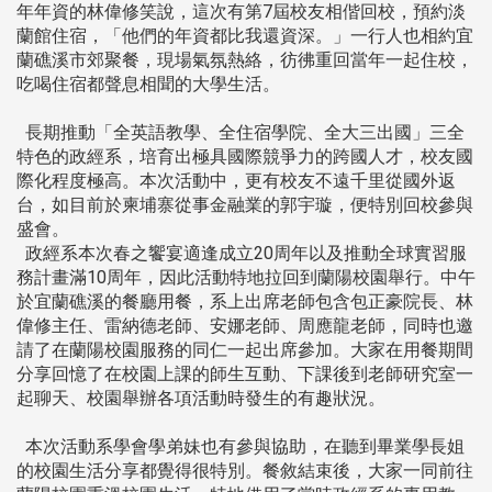
年年資的林偉修笑說，這次有第7屆校友相偕回校，預約淡
蘭館住宿，「他們的年資都比我還資深。」一行人也相約宜
蘭礁溪市郊聚餐，現場氣氛熱絡，彷彿重回當年一起住校，
吃喝住宿都聲息相聞的大學生活。
長期推動「全英語教學、全住宿學院、全大三出國」三全
特色的政經系，培育出極具國際競爭力的跨國人才，校友國
際化程度極高。本次活動中，更有校友不遠千里從國外返
台，如目前於柬埔寨從事金融業的郭宇璇，便特別回校參與
盛會。
政經系本次春之饗宴適逢成立20周年以及推動全球實習服
務計畫滿10周年，因此活動特地拉回到蘭陽校園舉行。中午
於宜蘭礁溪的餐廳用餐，系上出席老師包含包正豪院長、林
偉修主任、雷納德老師、安娜老師、周應龍老師，同時也邀
請了在蘭陽校園服務的同仁一起出席參加。大家在用餐期間
分享回憶了在校園上課的師生互動、下課後到老師研究室一
起聊天、校園舉辦各項活動時發生的有趣狀況。
本次活動系學會學弟妹也有參與協助，在聽到畢業學長姐
的校園生活分享都覺得很特別。餐敘結束後，大家一同前往