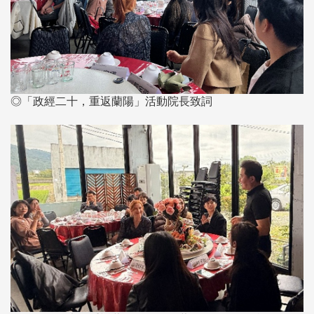
◎「政經二十，重返蘭陽」活動院長致詞