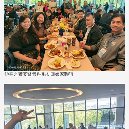
◎春之饗宴暨管科系友回娘家聯誼