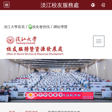
淡江校友服務處
/
/
:::
淡江大學首頁
校友會快找
網站導覽
Toggle 
:::