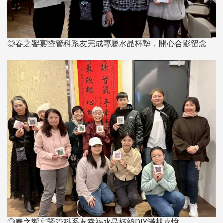
◎春之饗宴暨管科系友完成專屬水晶杯墊，開心合影留念
◎春之饗宴暨管科系友幸福水晶杯墊DIY滿載喜悅