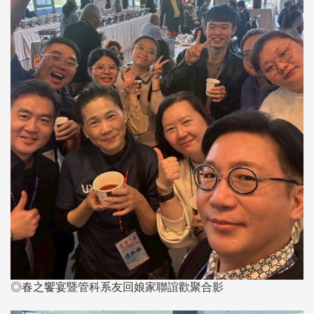
◎春之饗宴暨管科系友回娘家聯誼歡聚合影