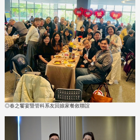
◎春之饗宴暨管科系友回娘家餐敘聯誼