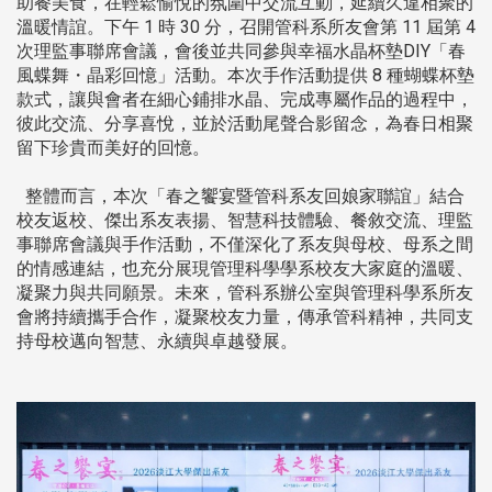
助餐美食，在輕鬆愉悅的氛圍中交流互動，延續久違相聚的
溫暖情誼。下午 1 時 30 分，召開管科系所友會第 11 屆第 4
次理監事聯席會議，會後並共同參與幸福水晶杯墊DIY「春
風蝶舞・晶彩回憶」活動。本次手作活動提供 8 種蝴蝶杯墊
款式，讓與會者在細心鋪排水晶、完成專屬作品的過程中，
彼此交流、分享喜悅，並於活動尾聲合影留念，為春日相聚
留下珍貴而美好的回憶。
整體而言，本次「春之饗宴暨管科系友回娘家聯誼」結合
校友返校、傑出系友表揚、智慧科技體驗、餐敘交流、理監
事聯席會議與手作活動，不僅深化了系友與母校、母系之間
的情感連結，也充分展現管理科學學系校友大家庭的溫暖、
凝聚力與共同願景。未來，管科系辦公室與管理科學系所友
會將持續攜手合作，凝聚校友力量，傳承管科精神，共同支
持母校邁向智慧、永續與卓越發展。