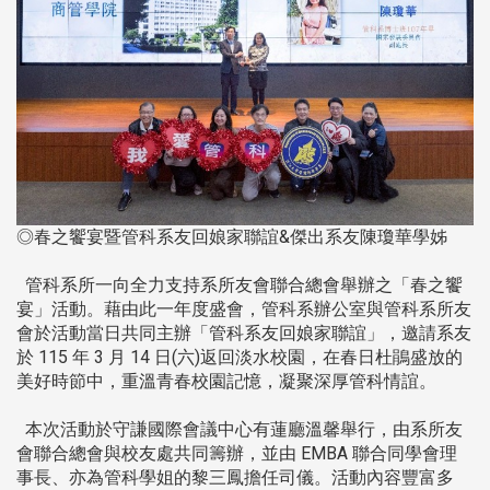
◎春之饗宴暨管科系友回娘家聯誼&傑出系友陳瓊華學姊
管科系所一向全力支持系所友會聯合總會舉辦之「春之饗
宴」活動。藉由此一年度盛會，管科系辦公室與管科系所友
會於活動當日共同主辦「管科系友回娘家聯誼」，邀請系友
於 115 年 3 月 14 日(六)返回淡水校園，在春日杜鵑盛放的
美好時節中，重溫青春校園記憶，凝聚深厚管科情誼。
本次活動於守謙國際會議中心有蓮廳溫馨舉行，由系所友
會聯合總會與校友處共同籌辦，並由 EMBA 聯合同學會理
事長、亦為管科學姐的黎三鳳擔任司儀。活動內容豐富多