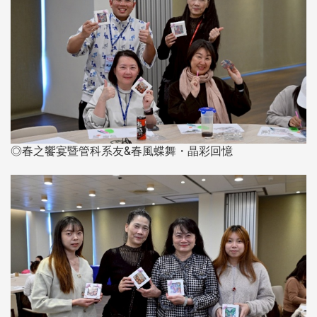
◎春之饗宴暨管科系友&春風蝶舞・晶彩回憶