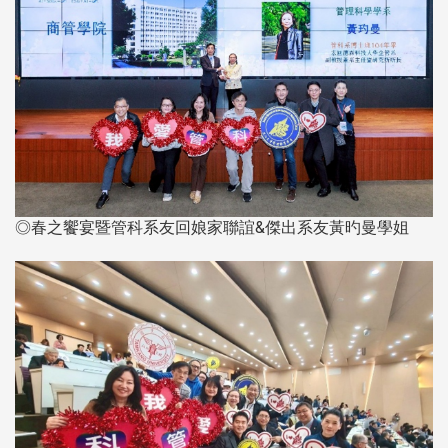
◎春之饗宴暨管科系友回娘家聯誼&傑出系友黃旳曼學姐