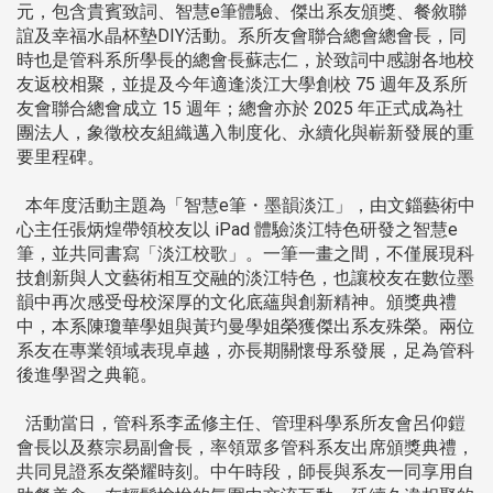
元，包含貴賓致詞、智慧e筆體驗、傑出系友頒獎、餐敘聯
誼及幸福水晶杯墊DIY活動。系所友會聯合總會總會長，同
時也是管科系所學長的總會長蘇志仁，於致詞中感謝各地校
友返校相聚，並提及今年適逢淡江大學創校 75 週年及系所
友會聯合總會成立 15 週年；總會亦於 2025 年正式成為社
團法人，象徵校友組織邁入制度化、永續化與嶄新發展的重
要里程碑。
本年度活動主題為「智慧e筆・墨韻淡江」，由文錙藝術中
心主任張炳煌帶領校友以 iPad 體驗淡江特色研發之智慧e
筆，並共同書寫「淡江校歌」。一筆一畫之間，不僅展現科
技創新與人文藝術相互交融的淡江特色，也讓校友在數位墨
韻中再次感受母校深厚的文化底蘊與創新精神。頒獎典禮
中，本系陳瓊華學姐與黃玓曼學姐榮獲傑出系友殊榮。兩位
系友在專業領域表現卓越，亦長期關懷母系發展，足為管科
後進學習之典範。
活動當日，管科系李孟修主任、管理科學系所友會呂仰鎧
會長以及蔡宗易副會長，率領眾多管科系友出席頒獎典禮，
共同見證系友榮耀時刻。中午時段，師長與系友一同享用自