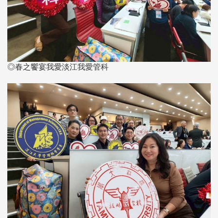
◎春之饗宴我愛淡江我愛管科