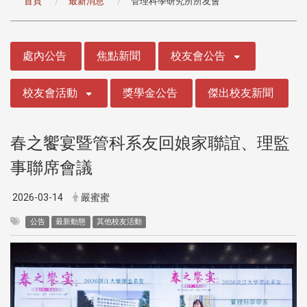
首頁
最新消息
管理科學研究所所友會
:::
處內公告
焦點新聞
校友會公告
校友會活動
獎學金公告
傑出校友新聞
春之饗宴暨管科系友回娘家聯誼、理監
事聯席會議
2026-03-14
嚴蜜蜜
公告
最新動態
其他校友活動