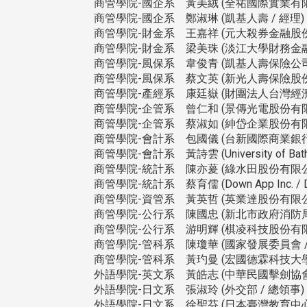
商管學院-國企系 黃美絨 (全祐國際實業有限公
商管學院-國企系 鄭淑琳 (凱基人壽 / 經理)
商管學院-財金系 王嘉祥 (元大殺券金融股份
商管學院-財金系 梁美珠 (淡江大學財務金融
商管學院-風保系 韋俊青 (凱基人壽保險公司
商管學院-風保系 蔡文英 (新光人壽保險股份
商管學院-產經系 康廷嶽 (財團法人台灣經濟
商管學院-企管系 曾仁和 (景傳光電股份有限
商管學院-企管系 蔡淑如 (紳岱企業股份有限
商管學院-會計系 包國儀 (台新國際商業銀行
商管學院-會計系 黃詩雲 (University of Bath, Unit
商管學院-統計系 陳亦萲 (綠水田股份有限公司
商管學院-統計系 蔡育儒 (Down App Inc. / Da
商管學院-資管系 黃英哲 (英業達股份有限公
商管學院-公行系 陳國忠 (新北市政府消防局 
商管學院-公行系 游明輝 (棋凌科技股份有限公
商管學院-管科系 陳瓊華 (國家發展委員會 /
商管學院-管科系 黃玓曼 (宏國德霖科技大
外語學院-英文系 黃皓志 (中華民國擊劍協會
外語學院-日文系 張淑玲 (外交部 / 總領事)
外語學院-日文系 徐聖芬 (日本臺灣教育中心 