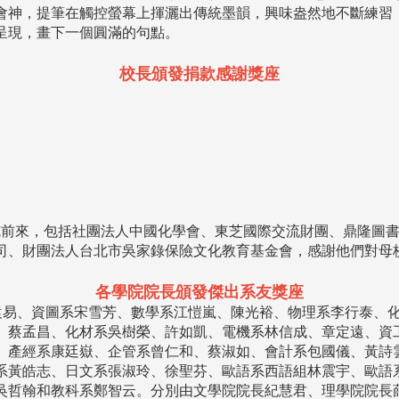
會神，提筆在觸控螢幕上揮灑出傳統墨韻，興味盎然地不斷練習
呈現，畫下一個圓滿的句點。
校長頒發捐款感謝獎座
前來，包括社團法人中國化學會、東芝國際交流財團、鼎隆圖書
司、財團法人台北市吳家錄保險文化教育基金會，感謝他們對母
各學院院長頒發傑出系友獎座
袁易、資圖系宋雪芳、數學系江愷嵐、陳光裕、物理系李行泰、
、蔡孟昌、化材系吳樹榮、許如凱、電機系林信成、章定遠、資
、產經系康廷嶽、企管系曾仁和、蔡淑如、會計系包國儀、黃詩
系黃皓志、日文系張淑玲、徐聖芬、歐語系西語組林震宇、歐語
吳哲翰和教科系鄭智云。分別由文學院院長紀慧君、理學院院長