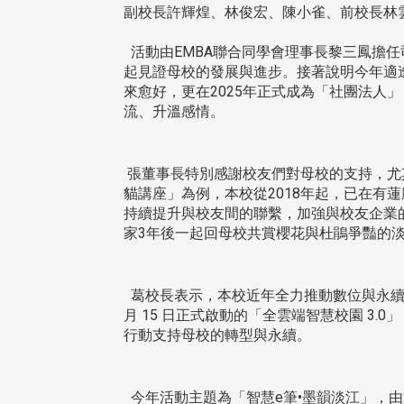
副校長許輝煌、林俊宏、陳小雀、前校長林
活動由EMBA聯合同學會理事長黎三鳳擔
起見證母校的發展與進步。接著說明今年適逢
來愈好，更在2025年正式成為「社團法
流、升溫感情。
張董事長特別感謝校友們對母校的支持，尤
貓講座」為例，本校從2018年起，已在有
持續提升與校友間的聯繫，加強與校友企業
家3年後一起回母校共賞櫻花與杜鵑爭豔的
葛校長表示，本校近年全力推動數位與永續轉型，
月 15 日正式啟動的「全雲端智慧校園 
行動支持母校的轉型與永續。
今年活動主題為「智慧e筆•墨韻淡江」，由