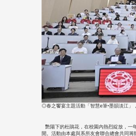
◎春之饗宴主題活動「智慧e筆•墨韻淡江」
艷陽下的杜鵑花，在校園內熱烈綻放，一年一
開。活動由本處與系所友會聯合總會共同籌辦