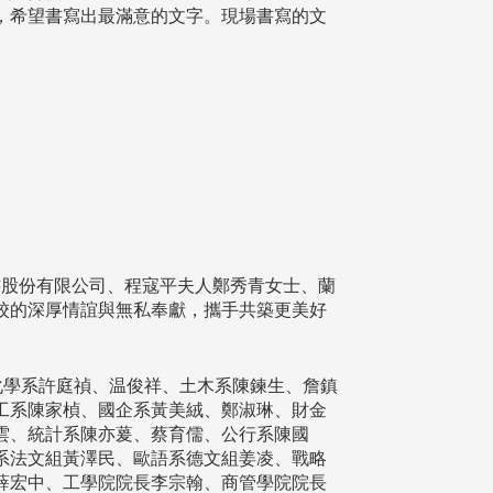
，希望書寫出最滿意的文字。現場書寫的文
股份有限公司、程寇平夫人鄭秀青女士、蘭
校的深厚情誼與無私奉獻，攜手共築更美好
化學系許庭禎、温俊祥、土木系陳鍊生、詹鎮
工系陳家楨、國企系黃美絨、鄭淑琳、財金
雲、統計系陳亦萲、蔡育儒、公行系陳國
系法文組黃澤民、歐語系德文組姜凌、戰略
薛宏中、工學院院長李宗翰、商管學院院長