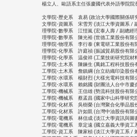
楊立人、歐語系主任張慶國代表外語學院院
文學院-歷史系 袁易 (政治大學國際關係研究
文學院-資圖系 宋雪芳 (淡江大學資圖系 / 副
理學院-數學系 江愷嵐 (宏泰人壽 / 副總經理
理學院-數學系 陳光裕 (世德工業股份有限公司
理學院-物理系 李行泰 (東電研工業股份有限公
理學院-化學系 許庭禎 (振誠貿易股份有限公司
理學院-化學系 温俊祥 (工業技術研究院材料
工學院-土木系 陳鍊生 (萬銘工程科技股份有
工學院-土木系 詹鎮綱 (台立紡織印染股份有
工學院-水環系 楊財烈 (大樣光電科技有限公司
工學院-水環系 賴銘國 (財團法人台中市慶炎
工學院-機械系 王信雄 (勢流科技股份有限公司
工學院-機械系 蔡孟昌 (國家中山科學研究
工學院-化材系 吳樹榮 (台灣聚合化學品股份有
工學院-化材系 許如凱 (台灣中油股份有限公司
工學院-電機系 林信成 (淡江大學資訊與圖書館
工學院-電機系 章定遠 (國立嘉義大學資工系 
工學院-資工系 陳家楨 (淡江大學資工系 / 