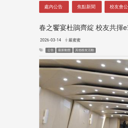
:::
處內公告
焦點新聞
校友會
春之饗宴杜鵑齊綻 校友共揮
2026-03-14
嚴蜜蜜
公告
最新動態
其他校友活動