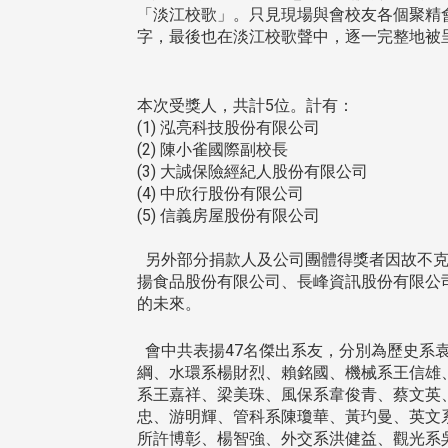
「淡江校歌」。只見現場與會校友各個聚精
字，最後也在淡江校歌聲中，逐一完整地被
本次受獎人，共計5位。計有：
(1) 泓亮科技股份有限公司
(2) 陳小雀國際副校長
(3) 大誠保險經紀人股份有限公司
(4) 中欣行股份有限公司
(5) 信義房屋股份有限公司
另外部分捐款人及公司團體得獎者因故不克
揚食品股份有限公司、長峰資訊股份有限公
的未來。
會中共表揚47名傑出系友，分別為歷史系
綱、水環系楊財烈、賴銘國、機械系王信雄
系王嘉祥、梁美珠、風保系韋俊青、蔡文英
忠、游明輝、管科系陳瓊華、黃玓曼、英文
所許博彰、楊智強、外交系洪健益、觀光系