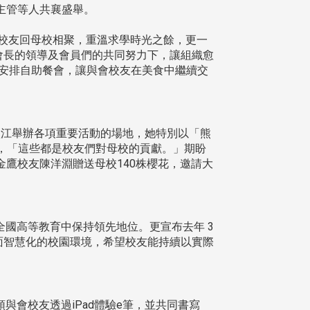
主管等人共襄盛舉。
校友回母校相聚，重溫求學時光之餘，更一
任會長的領導及會員們的共同努力下，讓組織愈
樓安排自助餐會，讓與會校友在美食中繼續交
淡江舉辦各項重要活動的場地，她特別以「熊
享，「這些都是校友們對母校的貢獻。」期盼
鷹校友陳洋淵贈送母校140株櫻花，邀請大
，在全國高等教育中保持領先地位。更宣布去年 3
全面智慧化的校園環境，希望校友能持續以實際
與會校友透過iPad體驗e筆，並共同書寫