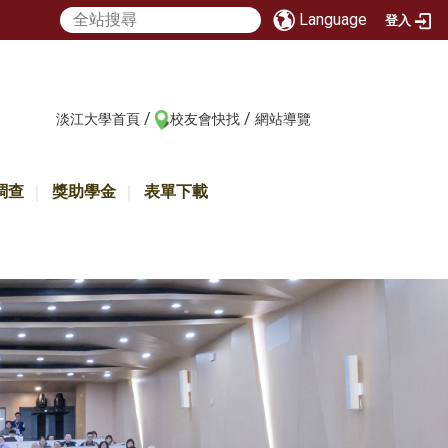
Language
登入
/
/
:::
淡江大學首頁
校友會快找
網站導覽
調查
獎助學金
表單下載