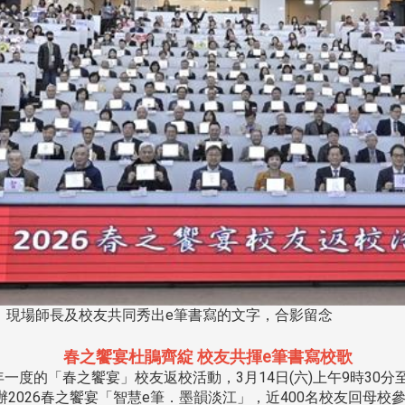
，現場師長及校友共同秀出e筆書寫的文字，合影留念
春之饗宴杜鵑齊綻 校友共揮e筆書寫校歌
度的「春之饗宴」校友返校活動，3月14日(六)上午9時30分
2026春之饗宴「智慧e筆．墨韻淡江」，近400名校友回母