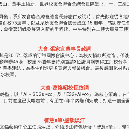
雲山、董事王紹新、世界校友會聯合會總會長陳進財、一、二級
任司儀，系所友會聯合總會總會長蘇志仁致詞時，首先歡迎從各地
創校75週年，以及系所友會聯合總會成立 15 週年，感謝歷
人」，象徵著組織發展邁入新的里程碑。中午特別在二樓大廳及三
大會-張家宜董事長致詞
其是2017年落成的守謙國際會議中心，為校友捐款所建造，係
蓮廳舉辦45場，校慶75週年更特別邀請3位諾貝爾獎得主到校分
的產學連結，為學生創造更多實習與就業機會。最後感謝化材系金
淡水校園。
大會-葛換昭校長致詞
以「AI + SDGs =∞」及「ESG+AI=∞」 為核心策略
3.0」，目前進度已大幅超前，有望在2年半內順利完成，打造一個
智慧e筆•墨韻淡江
文錙藝術中心主任張炳煌，介紹淡江特色研發「智慧e筆」，帶領