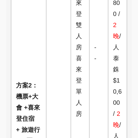
來
80
登
0 /
雙
2
人
晚
/
房
-
人
喜
-
泰
來
銖
登
$1
方案2：
單
0,6
機票+大
人
00
會 +喜來
房
/
2
登住宿
晚
/
+ 旅遊行
人