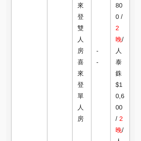
來
80
登
0 /
雙
2
人
晚
/
房
-
人
喜
-
泰
來
銖
登
$1
單
0,6
人
00
房
/
2
晚
/