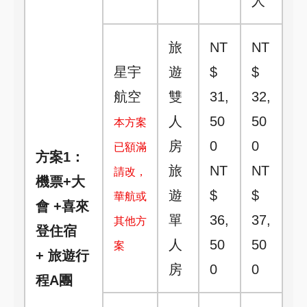
人
旅
NT
NT
星宇
遊
$
$
航空
雙
31,
32,
人
50
50
本方案
房
0
0
已額滿
方案1：
旅
NT
NT
請改，
機票+大
遊
$
$
華航或
會 +喜來
單
36,
37,
其他方
登住宿
人
50
50
案
+ 旅遊行
房
0
0
程A團