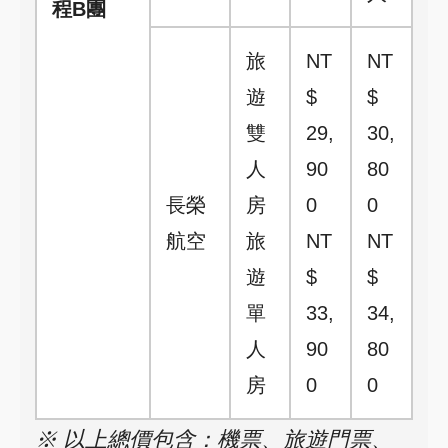
程B團
旅
NT
NT
遊
$
$
雙
29,
30,
人
90
80
長榮
房
0
0
航空
旅
NT
NT
遊
$
$
單
33,
34,
人
90
80
房
0
0
※ 以上總價包含：機票、旅遊門票、