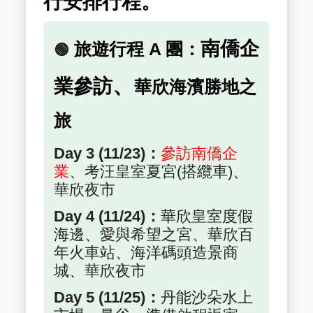
行
安排行程。
南僑企
旅遊行程 A 團：
🟢
、
業參訪
華欣海濱勝地之
旅
Day 3 (11/23)：
參訪南僑企
業
、考汪皇室夏宮(搭纜車)、
華欣夜市
Day 4 (11/24)：
華欣皇室度假
海邊、愛與希望之宮、華欣百
年火車站、海洋碼頭造景商
城、華欣夜市
Day 5 (11/25)：
丹能沙朵水上