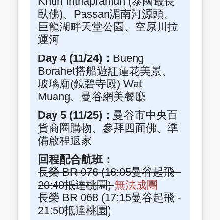
Khun Inthapramun (泰國最長
臥佛)、Passan湄南河源頭、
巨龍湖畔天堂公園、空原川拉
運河
Day 4 (11/24)：
Bueng
Borahet搭船遊紅蓮花美景、
玻璃廟(鏡碧寺殿) Wat
Muang、曼谷網美餐廳
Day 5 (11/25)：
曼谷市中央百
貨商圈購物、參拜四面佛、準
備啟程返家
回程配合航班：
長榮 BR 076 (16:05曼谷起飛 -
20:40抵達桃園)
-
無法成團
長榮 BR 068 (17:15曼谷起飛 -
21:50抵達桃園)