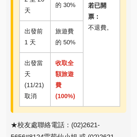
的 30%
若已開
天
票：
不退費。
出發前
旅遊費
1 天
的 50%
出發當
收取全
天
額旅遊
(11/21)
費
取消
(100%)
★校友處聯絡電話：(02)2621-
5656#8124雷菊仙小姐 或 (02)2621-