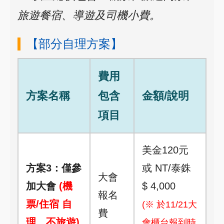
旅遊餐宿、導遊及司機小費。
【部分自理方案】
費用
方案名稱
包含
金額/說明
項目
美金120元
方案3：僅參
或 NT/泰銖
大會
加大會
(機
$ 4,000
報名
票/住宿 自
(※ 於11/21大
費
理、不旅遊)
會櫃台報到時