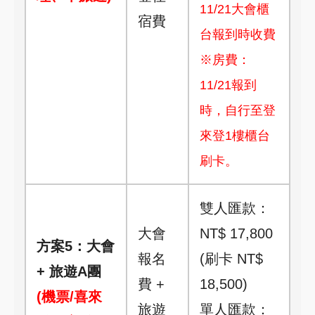
11/21大會櫃
宿費
台報到時收費
※房費：
11/21報到
時，自行至登
來登1樓櫃台
刷卡。
雙人匯款：
大會
NT$ 17,800
方案5：大會
報名
(刷卡 NT$
+ 旅遊A團
費 +
18,500)
(機票/喜來
旅遊
單人匯款：