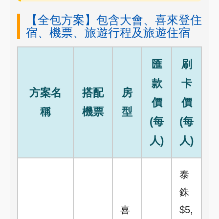
【全包方案】包含大會、喜來登住
宿、機票、旅遊行程及旅遊住宿
匯
刷
款
卡
方案名
搭配
房
價
價
稱
機票
型
(每
(每
人)
人)
泰
銖
喜
$5,