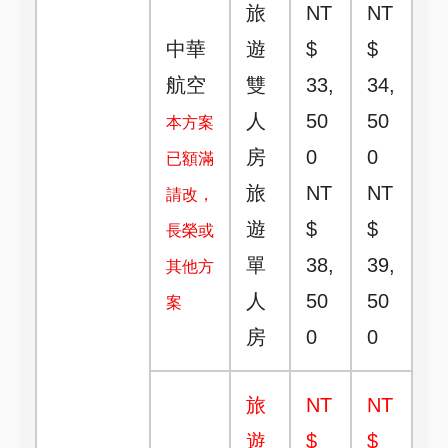
旅
NT
NT
中華
遊
$
$
航空
雙
33,
34,
人
50
50
本方案
房
0
0
已額滿
旅
NT
NT
請改，
遊
$
$
長榮或
單
38,
39,
其他方
人
50
50
案
房
0
0
旅
NT
NT
遊
$
$