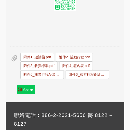
附件1_邀請函.pdf
附件2_活動行程.pdf
附件3_收費標準.pdf
附件4_報名表.pdf
附件5_旅遊行程A-參訪南僑.華欣海邊度假.丹能莎朵.jpg
附件6_旅遊行程B-紅蓮花湖.那空沙旺.紅統.曼谷.jpg
Share
聯絡電話：886-2-2621-5656 轉 8122～
8127