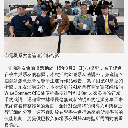
◎電機系友會論壇活動合影
電機系友會論壇活動於115年3月21日(六)舉辦，為了促進
在校生與系友的聯繫，本次活動除邀系友演講外，亦邀請本
屆創新創意競賽活獎學生進行作品報告。為了因應AI來臨的
衝擊，系友演講部分，本次邀約於AI產業有豐富實戰經驗的
WiseConnect CEO林傳祥學長針對AI 3.0的未來發展進行精
采的演講，過程當中林學長毫無藏私的從AI的起源分享至未
來如何看待整體AI的規劃，並針對企業將如何導入AI架構進
行詳細的分享，這不僅助於在學學生進行為來的所需學習的
技能規劃，更提供已投入職場系友對於AI轉型所需面對的重
要資訊。