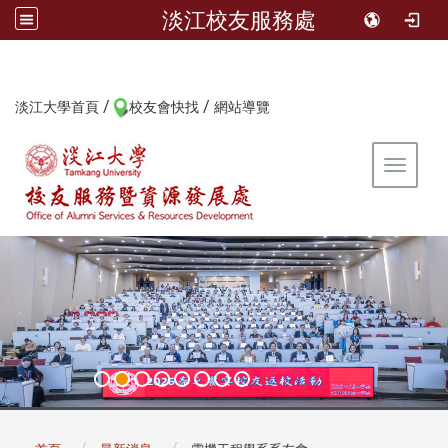
淡江校友服務處
/
/
:::
淡江大學首頁
校友會快找
網站導覽
Toggle 
:::