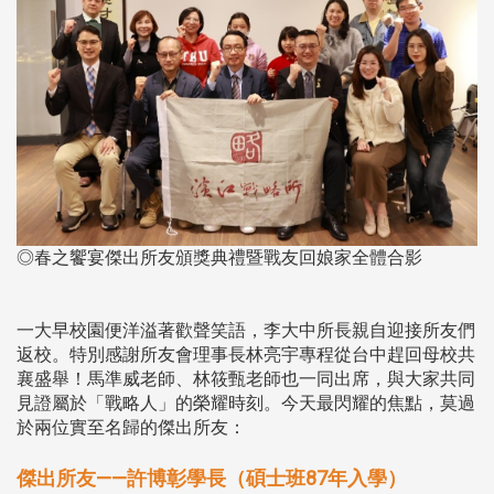
◎春之饗宴傑出所友頒獎典禮暨戰友回娘家全體合影
一大早校園便洋溢著歡聲笑語，李大中所長親自迎接所友們
返校。特別感謝所友會理事長林亮宇專程從台中趕回母校共
襄盛舉！馬準威老師、林筱甄老師也一同出席，與大家共同
見證屬於「戰略人」的榮耀時刻。今天最閃耀的焦點，莫過
於兩位實至名歸的傑出所友：
傑出所友——許博彰學長（碩士班87年入學）