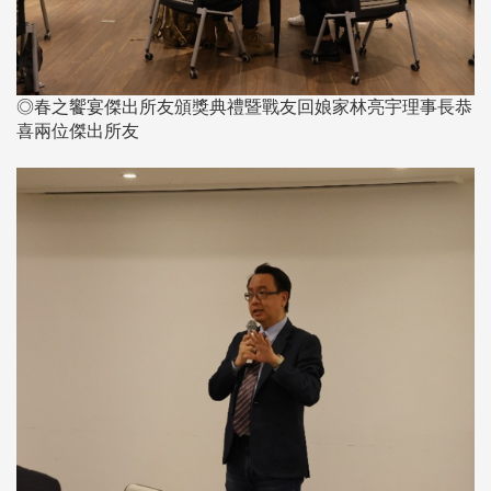
◎春之饗宴傑出所友頒獎典禮暨戰友回娘家林亮宇理事長恭
喜兩位傑出所友