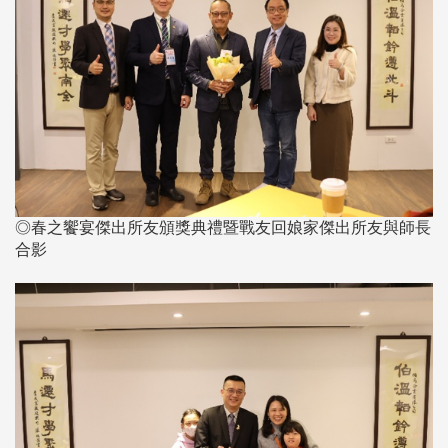
◎春之饗宴傑出所友頒獎典禮暨戰友回娘家傑出所友與師長
合影