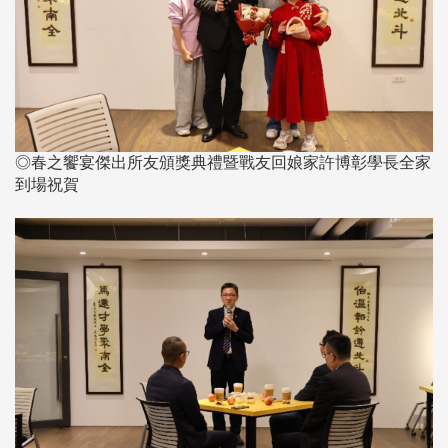
◎春之饗宴傑出所友頒獎典禮暨戰友回娘家許博彰學長全家
到場祝賀