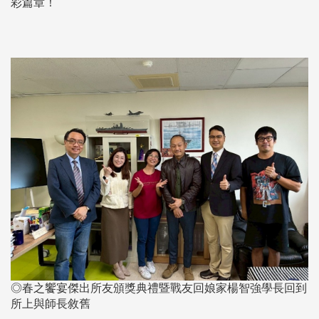
彩篇章！
◎春之饗宴傑出所友頒獎典禮暨戰友回娘家楊智強學長回到
所上與師長敘舊