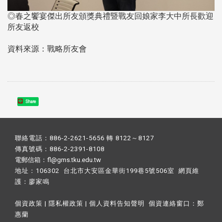
◎春之饗宴傑出所友頒獎典禮暨戰友回娘家李大中所長歡迎
所友返校
資料來源：戰略所友會
Share
聯絡電話：886-2-2621-5656 轉 8122～8127
傳真號碼：886-2-2391-8108
電郵信箱：fl@gms.tku.edu.tw
地址：106302 台北市大安區金華街199巷5號506室 網頁維
護：
廖家鳴​
個資政策
|
隱私權政策
|
個人資料告知聲明
個資連絡窗口：
鄭
惠蘭