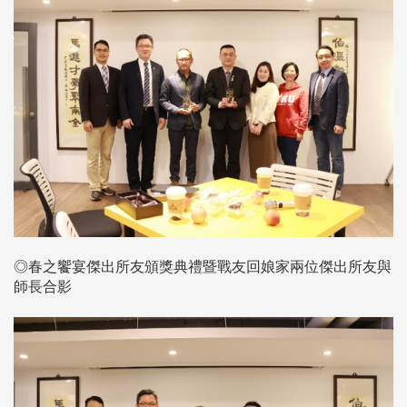
◎春之饗宴傑出所友頒獎典禮暨戰友回娘家兩位傑出所友與
師長合影