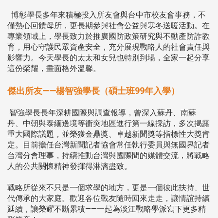
博彰學長多年來積極投入所友會與台中市校友會事務，不
僅熱心回饋母所，更長期參與社會公益與寒冬送暖活動。在
專業領域上，學長致力於推廣國防政策研究與不動產防詐教
育，用心守護民眾資產安全，充分展現戰略人的社會責任與
影響力。今天學長的太太和女兒也特別到場，全家一起分享
這份榮耀，畫面格外溫馨。
傑出所友——楊智強學長（碩士班99年入學）
智強學長長年深耕國際與調查報導，曾深入蘇丹、南蘇
丹、中朝與泰緬邊境等衝突地區進行第一線採訪，多次揭露
重大國際議題，並榮獲金鼎獎、卓越新聞獎等指標性大獎肯
定。目前擔任台灣新聞記者協會常任執行委員與無國界記者
台灣分會理事，持續推動台灣與國際間的媒體交流，將戰略
人的公共關懷精神發揮得淋漓盡致。
戰略所從來不只是一個求學的地方，更是一個彼此扶持、世
代傳承的大家庭。歡迎各位戰友隨時回來走走，讓情誼持續
延續，讓榮耀不斷累積——一起為淡江戰略學派寫下更多精