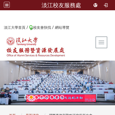
淡江校友服務處
/
/
:::
淡江大學首頁
校友會快找
網站導覽
Toggle 
:::