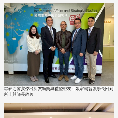
◎春之饗宴傑出所友頒獎典禮暨戰友回娘家楊智強學長回到
所上與師長敘舊