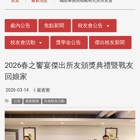
首頁
最新消息
國際事務與戰略研究所所友會
:::
處內公告
焦點新聞
校友會公告
校友會活動
獎學金公告
傑出校友新聞
2026春之饗宴傑出所友頒獎典禮暨戰友
回娘家
2026-03-14
嚴蜜蜜
公告
最新動態
其他校友活動