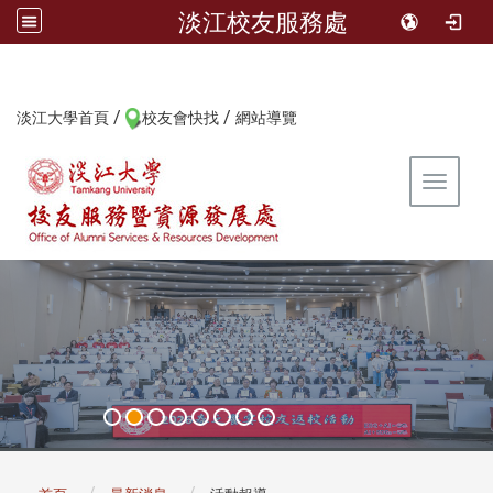
淡江校友服務處
/
/
:::
淡江大學首頁
校友會快找
網站導覽
Toggle 
:::