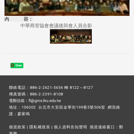
內 容：
中華商管協會會議後與會人員合影
Share
聯絡電話：886-2-2621-5656 轉 8122～8127
傳真號碼：886-2-2391-8108
電郵信箱：fl@gms.tku.edu.tw
地址：106302 台北市大安區金華街199巷5號506室 網頁維
護：
廖家鳴​
個資政策
|
隱私權政策
|
個人資料告知聲明
個資連絡窗口：
鄭
惠蘭