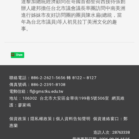
達黎加總統經濟顧問在哥國首都聖荷西接待張創
辦人建邦擔任台北市議會議長率團訪問中南美洲
進行姊妹市友好訪問團的團員陳水扁(總統，當
年為台北市議員)等人初見拉丁美洲文化的趣
事。
Share
聯絡電話：886-2-2621-5656 轉 8122～8127
傳真號碼：886-2-2391-8108
電郵信箱：fl@gms.tku.edu.tw
地址：106302 台北市大安區金華街199巷5號506室 網頁維
護：
廖家鳴​
個資政策
|
隱私權政策
|
個人資料告知聲明
個資連絡窗口：
鄭
惠蘭
造訪人次 : 28763338