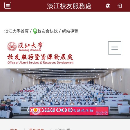
淡江校友服務處
/
/
:::
淡江大學首頁
校友會快找
網站導覽
Toggle 
:::