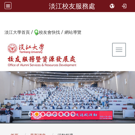
淡江校友服務處
/
/
:::
淡江大學首頁
校友會快找
網站導覽
Toggle 
:::