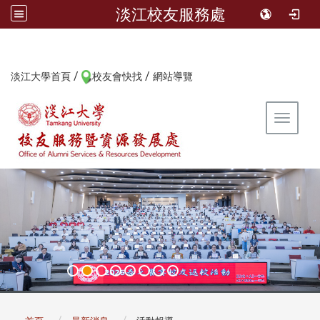
淡江校友服務處
/
/
:::
淡江大學首頁
校友會快找
網站導覽
Toggle 
:::