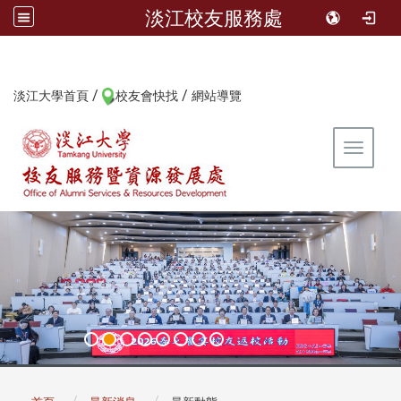
淡江校友服務處
/
/
:::
淡江大學首頁
校友會快找
網站導覽
Toggle 
:::