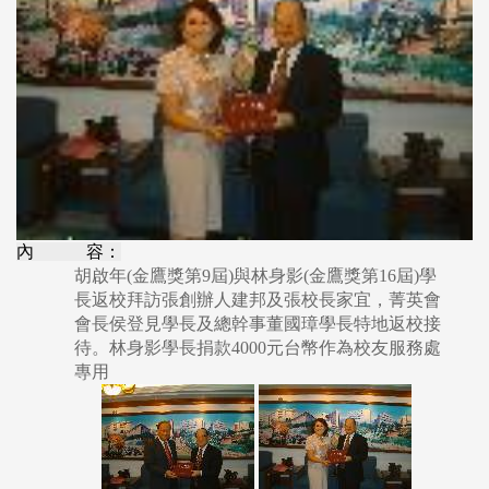
內 容：
胡啟年(金鷹獎第9屆)與林身影(金鷹獎第16屆)學
長返校拜訪張創辦人建邦及張校長家宜，菁英會
會長侯登見學長及總幹事董國璋學長特地返校接
待。林身影學長捐款4000元台幣作為校友服務處
專用