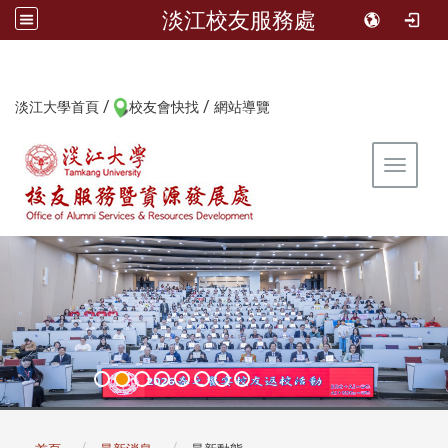
淡江校友服務處
/
/
:::
淡江大學首頁
校友會快找
網站導覽
Toggle 
:::