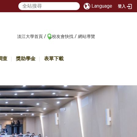
Language
登入
/
/
:::
淡江大學首頁
校友會快找
網站導覽
調查
獎助學金
表單下載