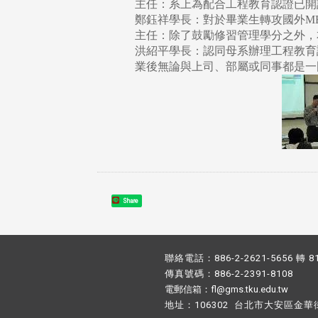
主任：系上為配合工程教育認證已開
鄭鈺祥學長：對於畢業生轉攻國外M
主任：除了鼓勵修習管理學分之外，
洪紹平學長：認同母系辦理工程教育
業後無論與上司、部屬或同事都是一
Share
聯絡電話：886-2-2621-5656 轉 8
傳真號碼：886-2-2391-8108
電郵信箱：fl@gms.tku.edu.tw
地址：106302 台北市大安區金華