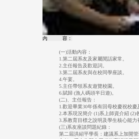
內 容：
(一)活動內容：
1.第二屆系友及家屬閒話家常。
2.主任報告及歡迎詞。
3.第二屆系友與在校同學座談。
4.午宴。
5.主任帶領系友遊覽校園。
6.賦歸 (漁人碼頭半日遊)。
(二)、主任報告：
1.歡迎畢業30年係有回母校慶祝校
2.本系現況簡介 (1)系上師資介紹 (
3.系教育目標之說明及學生核心能力
(三)系友座談問題紀錄：
第二屆洪紹平學長：建議系上加開管