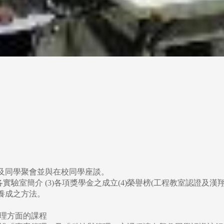
慶及同學聚會並與在校同學座談。
2)各實驗室簡介 (3)各項獎學金之成立(4)榮譽榜(工程教室認證及漢
養成之方法。
理方面的課程