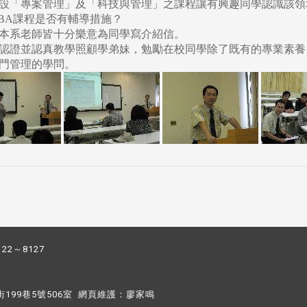
設「專案管理」及「科技與管理」之課程讓有興趣同學認識該領
BA課程是否有輔導措施？
本系老師皆十分樂意為同學寫介紹信。
認證並認真教學照顧學弟妹，勉勵在校同學除了既有的專業素養
門管理的學問。
122～8127
街199巷5號506室 網頁維護：
廖家鳴​