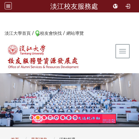
淡江校友服務處
/
/
:::
淡江大學首頁
校友會快找
網站導覽
Toggle 
:::