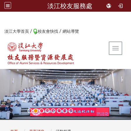
淡江校友服務處
/
/
:::
淡江大學首頁
校友會快找
網站導覽
Toggle 
:::