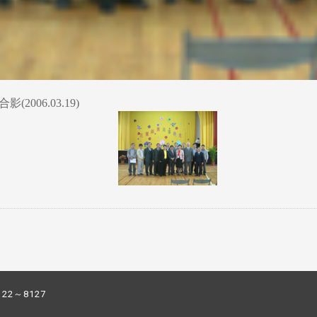
006.03.19)
122～8127