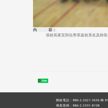
內 容：
張校長家宜與化學系返校系友及師長合影(2
Share
聯絡電話：886-2-2621-5656 轉 8
傳真號碼：886-2-2391-8108