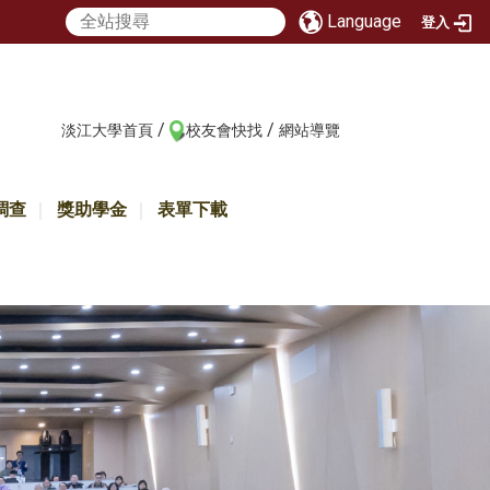
Language
登入
/
/
:::
淡江大學首頁
校友會快找
網站導覽
調查
獎助學金
表單下載