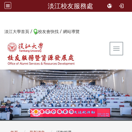
淡江校友服務處
/
/
:::
淡江大學首頁
校友會快找
網站導覽
Toggle 
:::