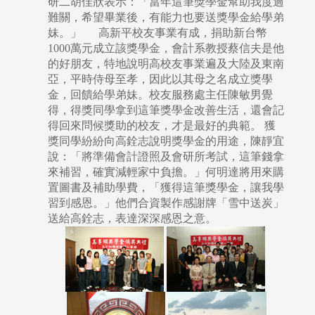
研二胡佳狀表示：「當年這筆獎學金幫助我度過
難關，希望畢業後，有能力也要送獎學金給學弟
妹。」 高新平校友事業有成，捐助新台幣
1000萬元成立該獎學金，會計系教授蔡信夫是他
的好朋友，特地說明高校友事業遍及大陸及東南
亞，平時侍母至孝，因此以其母之名成立獎學
金，回饋給學弟妹。校友服務處主任陳敏男覺
得，得獎同學拿到這筆獎學金改善生活，還會記
得回來問候獎助的校友，才是最好的典範。 獲
獎同學紛紛向高銓志說明獎學金的用途，陳靜宜
說：「將準備會計證照及會研所考試，這筆錢拿
來補習，確實減輕家中負擔。」何明達將用來購
置圖書及補助學費，「獲得這筆獎學金，讓我學
習到感恩。」他們合資製作感謝牌「雪中送炭」
送給高銓志，表達深深感恩之意。