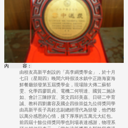
內 容：
由校友高新平創設的「高李綢獎學金」，於十月
七日（星期四）晚間六時假淡水鎮中正路海宴海
鮮餐廳頒發第五屆獎學金，現場除大傳二蘇郁
雯、化學四廖凱貞、電機二何明達、國貿二施詠
如、會計三陳靜宜、英文四邱美嘉、日研二申育
誠、教科四劉書容及國企四徐崇益九位得獎同學
由高新平長子高銓志副總經理代為頒發，他們都
以萬分感恩的心情，接下厚厚的五萬元大紅包。
前四屆十餘位得獎同學也到場表達感謝，物理系