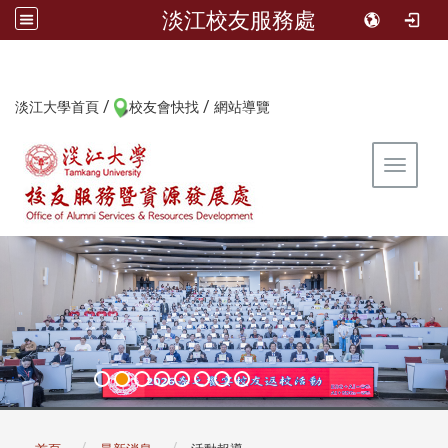
淡江校友服務處
/
/
:::
淡江大學首頁
校友會快找
網站導覽
Toggle 
:::