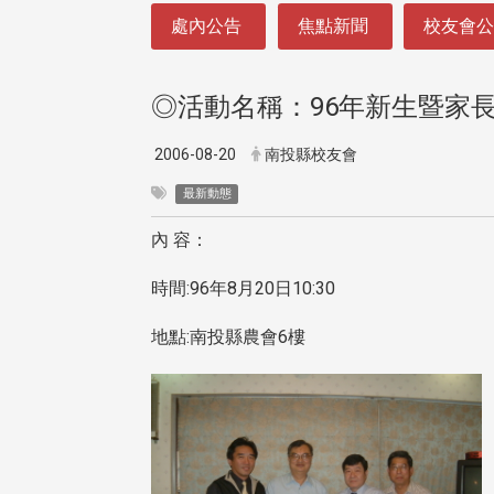
:::
處內公告
焦點新聞
校友會
◎活動名稱：96年新生暨家
2006-08-20
南投縣校友會
最新動態
內 容：
時間:96年8月20日10:30
地點:南投縣農會6樓