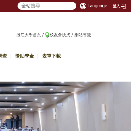
Language
登入
/
/
:::
淡江大學首頁
校友會快找
網站導覽
調查
獎助學金
表單下載