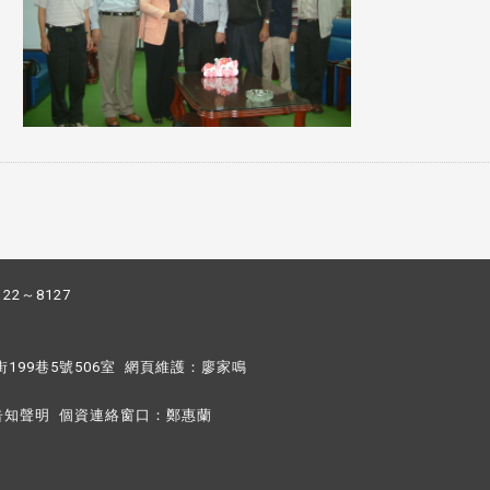
122～8127
街199巷5號506室 網頁維護：
廖家鳴​
告知聲明
個資連絡窗口：
鄭惠蘭