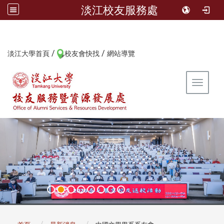
淡江校友服務處
/
/
:::
淡江大學首頁
校友會快找
網站導覽
Toggle 
:::