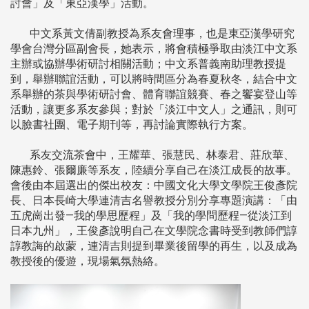
討會」及「東亞漢學」活動。
中文系黃文倩副教授為系友會理事，也是東亞漢學研究
學會台灣分區副會長，她表示，將會積極爭取由淡江中文系
主辦或協辦學術研討相關活動；中文系普義南助理教授提
到，舉辦聯誼活動，可以將時間區分為春夏秋冬，結合中文
系舉辦的茶與學術研討會、體育聯誼競賽、春之饗宴登山等
活動，讓更多系友參與；對於「淡江中文人」之通訊，則可
以臉書社團、電子期刊等，再討論實際執行方案。
系友交流茶會中，王耀華、張慧民、林泰君、莊欣華、
陳惠鈴、張爾廉等系友，陸續分享自己在淡江成長的故事。
會後由本屆選出的傑出校友：中國文化大學文學院王俊彥院
長、日本長崎大學連清吉名譽教授分別分享專題演講：「由
五虎崗出發—我的學思歷程」及「我的學問歷程—從淡江到
日本九州」，王俊彥說明自己在文學院念書時受到教師們諄
諄教誨的啟蒙，連清吉則提到畢業後留學的再生，以及成為
教授後的優遊，現場氣氛熱絡。