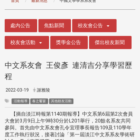
首頁
最新消息
中國文學學系系友會
:::
處內公告
焦點新聞
校友會公告
校友會活動
獎學金公告
傑出校友新聞
中文系友會 王俊彥 連清吉分享學習歷
程
2022-03-19
謝雅陵
活動報導
春之饗宴
其他校友活動
【摘自淡江時報第1140期報導】中文系第6屆第2次會員
大會於3月9日上午9時30分於L201舉行，20餘名系友共同
參與。首先由中文系友會孔令宜理事長報告109及110學年
度工作執行狀況，接著討論「第一屆淡江中文系系友學術研