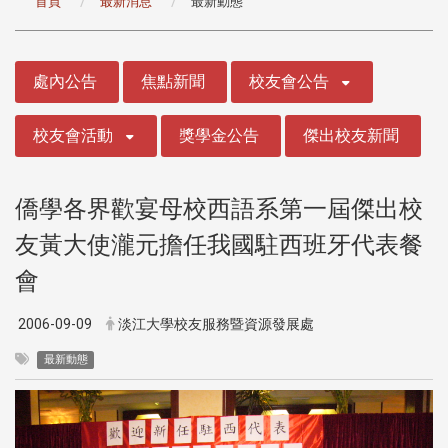
首頁
最新消息
最新動態
:::
處內公告
焦點新聞
校友會公告
校友會活動
獎學金公告
傑出校友新聞
僑學各界歡宴母校西語系第一屆傑出校
友黃大使瀧元擔任我國駐西班牙代表餐
會
2006-09-09
淡江大學校友服務暨資源發展處
最新動態