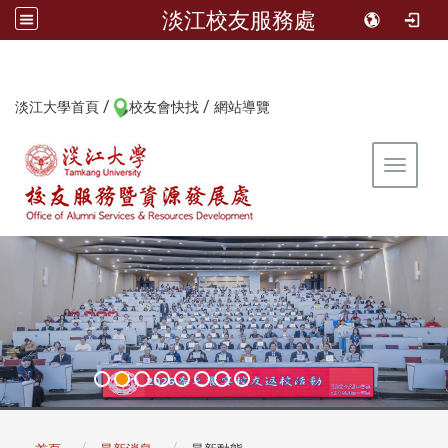
淡江校友服務處
/
/
:::
淡江大學首頁
校友會快找
網站導覽
Toggle 
:::