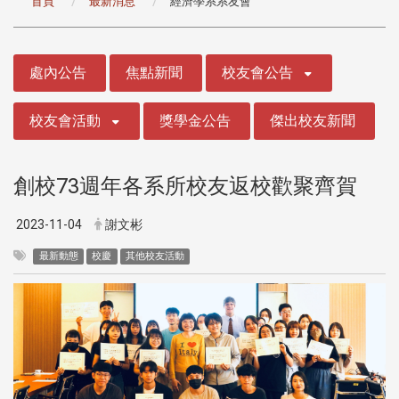
首頁
最新消息
經濟學系系友會
:::
處內公告
焦點新聞
校友會公告
校友會活動
獎學金公告
傑出校友新聞
創校73週年各系所校友返校歡聚齊賀
2023-11-04
謝文彬
最新動態
校慶
其他校友活動