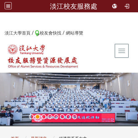
淡江校友服務處
/
/
:::
淡江大學首頁
校友會快找
網站導覽
Toggle 
:::