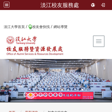
淡江校友服務處
/
/
:::
淡江大學首頁
校友會快找
網站導覽
Toggle 
:::