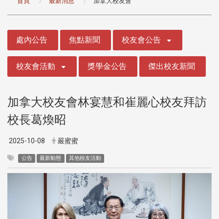
首頁
最新消息
加拿大校友會
:::
處內公告
焦點新聞
校友會公告
校友會活動
獎學金公告
傑出校友新聞
加拿大校友會林宴慧和崔麗心校友拜訪
校長葛煥昭
2025-10-08
嚴蜜蜜
公告
最新動態
其他校友活動