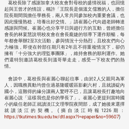
葛校長除了感謝加拿大校友會對母校的盛情祝福，也回憶
起與王曾才的情誼，稱許「王院長是個溫文儒雅的人，擔任
院長期間我擔任學務長，兩人常共同參加校內重要會議，也
因此慢慢熟稔，培養出好交情。」請崔麗心代向趙老師轉達
感謝與問候。崔麗心也分享平日與趙行方的互動，曾經擔任
會長的林宴慧說明校友會在會長龐婕的領導下運作順暢，每
年都會舉辦2至3次活動，參與情況十分熱烈，且校友們向心
力極強，即使在幹部任期只有2年且不得重複情況下，卻仍
擁有「十分強大的理監事團隊」，維持會務的順利運作。她
們還特別邀請葛校長到溫哥華走走，感受一下校友們的熱
情。
會談中，葛校長與崔麗心聊起往事，由於2人父親同為軍
人，因職務異動均曾住過基隆暖暖區影劇六村，且就讀碇內
國小，這難得的緣分讓兩人驚呼不已，且讓葛校長打趣地向
崔麗心說「這樣我也是你的學長了」。崔麗心更提到當時國
小的級任老師正就讀淡江文理學院夜間部，成了她後來選擇
就讀淡江的契機。(摘自淡江時報1226期：
https://tkutimes.tku.edu.tw/dtl.aspx?l=epaper&no=59607
)