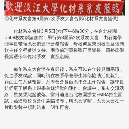
◎化材系友會第8屆第2次系友大會合影(化材系友會提供)
化材系友會於3月5日(六)下午6時30分，在台北校園
D508校友聯誼會館，舉行第8屆第2次系友大會，由石健學
理事長帶領系友們進行會務報告，母校何啟東副校長及張朝
欽主任全程參與支持。兩位前理事長張正良學長、蕭裕耀學
長當選今年傑出系友，實至名歸。
每年系友大會辦在春節後，系友可以在年後見面寒暄，
促進系友聯誼，同時請在校系學會學生幹部協助活動報到，
藉由主任系務報告、系學會會長做系學會工作報告，讓學長
姐們更了解系上跟學弟妹活動的運作。會議中，系友交流活
絡，歡笑聲此起彼落。當日適逢台北校園辦立EMBA招生面
試，葛煥昭校長會中蒞臨指導，與系友寒暄，系友大會在一
片歡樂聲中順利結束，明年再會。