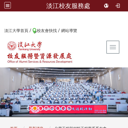
淡江校友服務處
/
/
:::
淡江大學首頁
校友會快找
網站導覽
Toggle 
:::