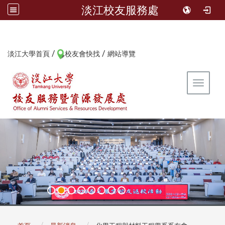
淡江校友服務處
/
/
:::
淡江大學首頁
校友會快找
網站導覽
Toggle 
:::