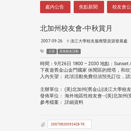
:::
處內公告
焦點新聞
校友會
北加州校友會-中秋賞月
2007-09-26
淡江大學校友服務暨資源發展處
公告
其他校友活動
時間：9月26日 1800 – 2030 地點：Sunset / 
下夜遊舊金山金門國家 休閒區的燈塔，和欣
入內失望； 此項活動免費但須預先訂位，請洽(415)
主辦單位： (美)北加州(舊金山)淡江大學校
發佈單位： 海外地區性校友會--(美)北加州
參考檔案： 詳細資料
20070820093428-TKU_News_031.doc