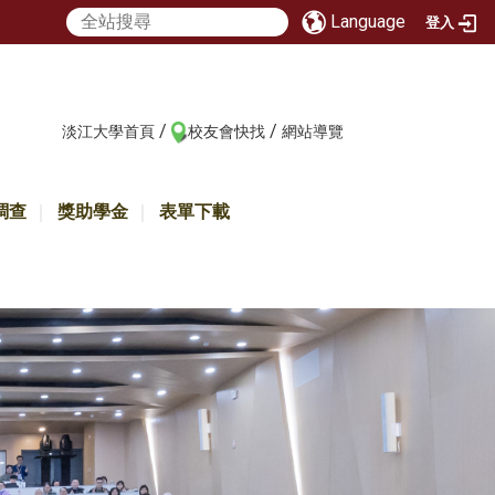
Language
登入
/
/
:::
淡江大學首頁
校友會快找
網站導覽
調查
獎助學金
表單下載