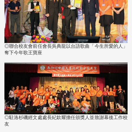
◎聯合校友會前任會長吳典龍以台語歌曲「今生所愛的人」
奪下今年歌王寶座
◎駐洛杉磯經文處處長紀欽耀擔任頒獎人並致謝幕後工作校
友