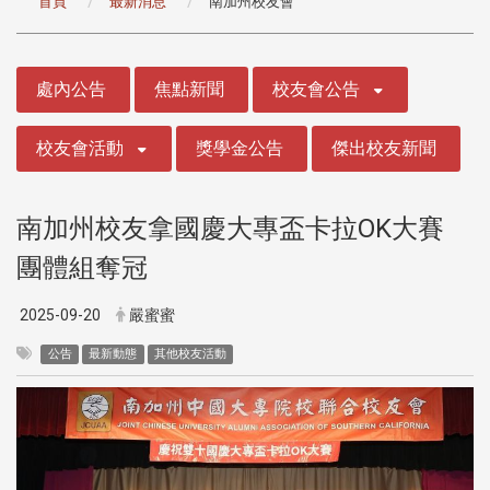
首頁
最新消息
南加州校友會
:::
處內公告
焦點新聞
校友會公告
校友會活動
獎學金公告
傑出校友新聞
南加州校友拿國慶大專盃卡拉OK大賽
團體組奪冠
2025-09-20
嚴蜜蜜
公告
最新動態
其他校友活動