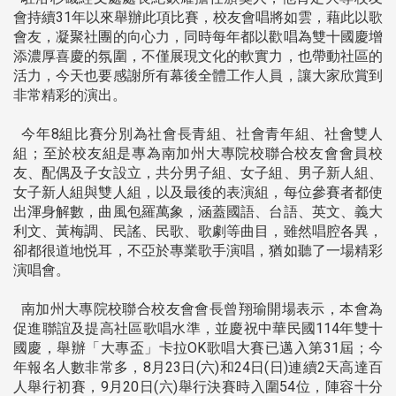
會持續31年以來舉辦此項比賽，校友會唱將如雲，藉此以歌
會友，凝聚社團的向心力，同時每年都以歡唱為雙十國慶增
添濃厚喜慶的氛圍，不僅展現文化的軟實力，也帶動社區的
活力，今天也要感謝所有幕後全體工作人員，讓大家欣賞到
非常精彩的演出。
今年8組比賽分別為社會長青組、社會青年組、社會雙人
組；至於校友組是專為南加州大專院校聯合校友會會員校
友、配偶及子女設立，共分男子組、女子組、男子新人組、
女子新人組與雙人組，以及最後的表演組，每位參賽者都使
出渾身解數，曲風包羅萬象，涵蓋國語、台語、英文、義大
利文、黃梅調、民謠、民歌、歌劇等曲目，雖然唱腔各異，
卻都很道地悦耳，不亞於專業歌手演唱，猶如聽了一場精彩
演唱會。
南加州大專院校聯合校友會會長曾翔瑜開場表示，本會為
促進聯誼及提高社區歌唱水準，並慶祝中華民國114年雙十
國慶，舉辦「大專盃」卡拉OK歌唱大賽已邁入第31屆；今
年報名人數非常多，8月23日(六)和24日(日)連續2天高達百
人舉行初賽，9月20日(六)舉行決賽時入圍54位，陣容十分