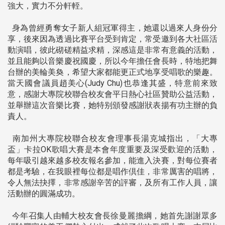
強大，實力不分軒輊。
身為曾經勇奪女子新人組冠軍得主，她還以過來人身份分
享，後來因為透過比賽平台受到肯定，常受邀到各大社區活
動演唱，彼此砌磋精益求精，深感這是非常有意義的活動，
並且能夠以音樂慶祝國慶，所以今年擔任會長時，特地把舞
台辦的美輪美奐，希望大家都能更正式地享受唱歌的樂趣。
當天國會議員趙美心(Judy Chu)也恭逢其盛，特意前來致
意，感謝大專院校聯合校友會平日熱心社區贊助公益活動，
並舉辦這次音樂比賽，她特别頒發感謝狀表揚有功主辦的負
責人。
南加州大專院校聯合校友會理事長湯克城指出，「大專
盃」卡拉OK歌唱大賽是本會年度重要及深受歡迎的活動，
每年吸引越來越多校友報名參加，能進入決賽，對每位賽者
都是考驗，在我眼裡每位都是唱作倶佳，非常厲害的唱將，
令人無法抉擇，非常感謝辛苦的評審，及所有工作人員，讓
活動辦的圓滿成功。
今年召集人由輔大校友會長徐曼麗擔綱，她首先謝謝眾多