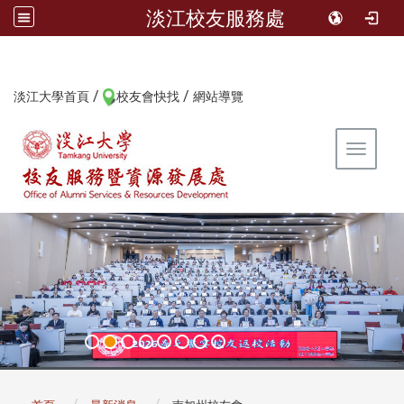
淡江校友服務處
/
/
:::
淡江大學首頁
校友會快找
網站導覽
Toggle 
:::