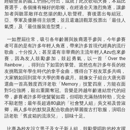
經驗豐富的義工們熱心付出，成就了此次歌唱大賽，本屆比
賽選手，各個擁有極好的歌喉，在經過全天激烈角逐，讓參
加者與聽眾敞徉在悠揚的動人歌聲裡。賽後選出每組冠、
亞、季軍及優勝得主頒獎，並且還邀請觀眾投票出「最佳人
氣獎」及「最佳服裝造型獎」。
一如歷屆往常，吸引各年齡層與族裔選手參與，今年參賽
者可喜的是有許多年輕人角逐，帶來許多首現代經典的流行
歌曲，十分投入；甚至還有非華裔的主流年輕人Azu也來參
賽，因為友人鼓勵參加，鼓起勇氣，以一首「Over the
Rainbow」，得到台下如雷的掌聲。當然也有許多年長的校
友挑戰當年學生時代的拿手金曲，獲得台下校友眾多共鳴，
大家猶如回到當年大學的青春歲月。就像女子組台大唐光蓉
選曲一首高難度西洋老歌「Memory」技驚四座，方能在面
對5位強將，殺出重圍奪冠。音樂是跨越年齡連結世代的紐
帶，參賽者許多即使髮鬢如霜，但唱歌充滿熱情幹勁，完全
不顯老態；最年長超過80歲的「社會雙人組」吳文裕及曾淑
卿，兩人多年的默契及配合歌曲的華麗復古打歌服，演唱台
語老歌「舊皮箱的流浪兒」，韻味十足。
比賽為校友設立男子及女子新人組，鼓勵愛唱歌的校友躍