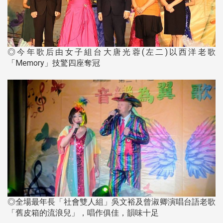
◎今年歌后由女子組台大唐光蓉(左二)以西洋老歌
「Memory」技驚四座奪冠
◎全場最年長「社會雙人組」吳文裕及曾淑卿演唱台語老歌
「舊皮箱的流浪兒」，唱作俱佳，韻味十足