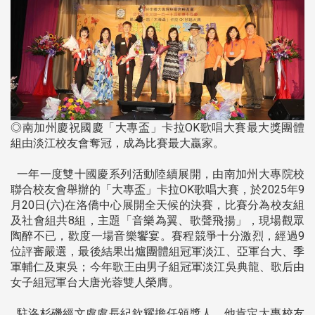
◎南加州慶祝國慶「大專盃」卡拉OK歌唱大賽最大獎團體
組由淡江校友會奪冠，成為比賽最大贏家。
一年一度雙十國慶系列活動陸續展開，由南加州大專院校
聯合校友會舉辦的「大專盃」卡拉OK歌唱大賽，於2025年9
月20日(六)在洛僑中心展開全天候的決賽，比賽分為校友組
及社會組共8組，主題「音樂為翼、歌聲飛揚」，現場觀眾
陶醉不已，歡度一場音樂饗宴。賽程競爭十分激烈，經過9
位評審嚴選，最後結果出爐團體組冠軍淡江、亞軍台大、季
軍輔仁及東吳；今年歌王由男子組冠軍淡江吳典龍、歌后由
女子組冠軍台大唐光蓉雙人榮膺。
駐洛杉磯經文處處長紀欽耀擔任頒獎人，他肯定大專校友