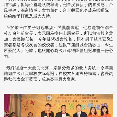
躍欲試，但每位都是臥虎藏龍，完全沒有新手的青澀感，台
風穩健，深富情感，實力超強，台下觀眾化身成為啦啦隊，
紛紛給予打氣及最大支持。
至於歌王由男子組冠軍淡江吳典龍奪冠，他原是前任聯合
校友會的前會長，表示因為擔任上屆會長，所以無法報名參
加，會長卸任後，今年捉緊機會報名，原本男子組其它5位
賽者都是各校友會的佼佼者，他很幸運能以台語歌曲「今生
所愛的人」險勝，也很開心為淡江奪得團體組冠軍盡一份心
力。
最終經過一天漫長比賽，累積分最多的最大獎項，今年團
體組由淡江大學校友隊奪冠，在校友各組拔得頭籌，會長劉
艷秋代表拿下獎盃，成為賽事最大贏家。