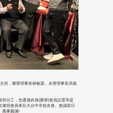
宇主持，榮譽理事長林敏霖、名譽理事長洪義
排與分工，也通過終身(榮譽)會員設置等提
並廣招會員來壯大台中市校友會。會議當日
萬事圓滿!