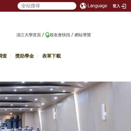
Language
登入
/
/
:::
淡江大學首頁
校友會快找
網站導覽
調查
獎助學金
表單下載