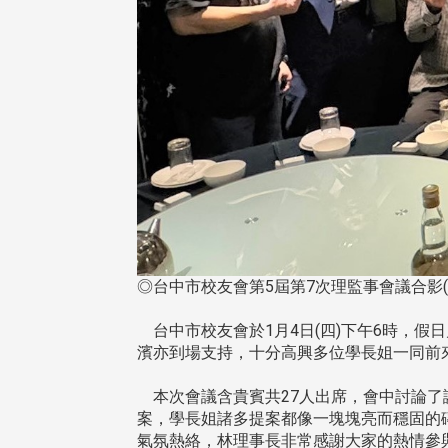
◎台中市校友會第5屆第7次理監事會議合影(
台中市校友會於1月4日(四)下午6時，假
濱亦到場支持，十分高興多位學長姐一同前
本次會議含貴賓共27人出席，會中討論了諸
案，學長姐諸多提案都像一塊塊亮而穩固的
氣氛熱絡，林理事長非常感謝大家的熱情參