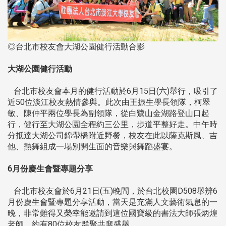
◎台北市校友會大湖公園健行活動合影
大湖公園健行活動
台北市校友會本月的健行活動於6月15日(六)舉行，吸引了
近50位淡江校友熱情參與。此次由王振生學長領隊，柯翠
敏、陳仲平兩位學長為副領隊，從白鷺山金湖路登山口起
行，健行至大湖公園全程約三公里，步道平整好走。中午時
分抵達大湖公司錦帶橋附近野餐，校友在此以薩克斯風、吉
他、熱舞組成一場別開生面的音樂與舞蹈盛宴。
6月份慶生會暨專題分享
台北市校友會於6月21日(五)晚間，於台北校園D508舉辨6
月份慶生會暨專題分享活動，當天是充滿人文藝術氣息的一
晚，非常難得又榮幸能邀請到這位國寶級的書法大師張炳煌
老師，約有80位校友群聚共襄盛舉。