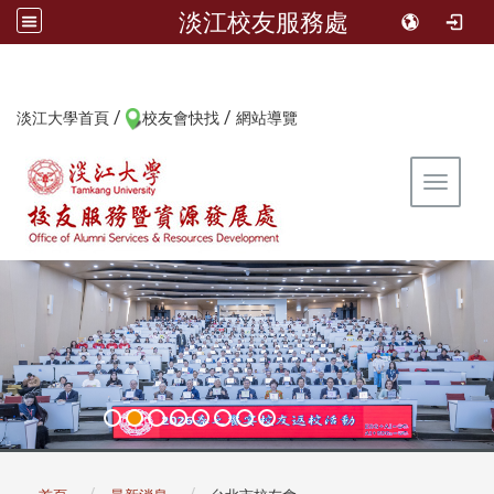
淡江校友服務處
/
/
:::
淡江大學首頁
校友會快找
網站導覽
Toggle 
:::