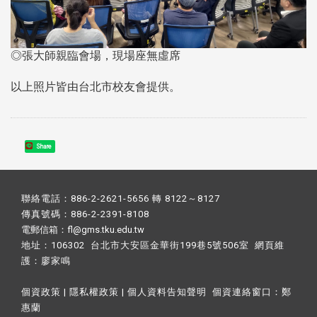
◎張大師親臨會場，現場座無虛席
以上照片皆由台北市校友會提供。
Share
聯絡電話：886-2-2621-5656 轉 8122～8127
傳真號碼：886-2-2391-8108
電郵信箱：fl@gms.tku.edu.tw
地址：106302 台北市大安區金華街199巷5號506室 網頁維
護：
廖家鳴​
個資政策
|
隱私權政策
|
個人資料告知聲明
個資連絡窗口：
鄭
惠蘭