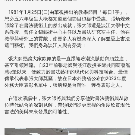
1981年1月25日(日)由華視播出的教學節目「每日1字」，
想必五六年級生大概都知道這個節目也從中受惠。張炳煌老
師除了在書法藝術上的傑出成就，張大師還是淡江大學中文
系教授、曾任文錙藝術中心主任以及書法研究室主任。他在
教學與研究上的貢獻，使更多人有機會深入了解並愛上書法
這門藝術。我們身為淡江人與有榮焉！
張大師更讓大家欽佩的是一直跟隨著潮流脈動齊頭並進，
甚至引領潮流。自23年前張老師與淡江教授團隊共同研發智
慧e筆以來，便致力於書法藝術的現代化與科技融合。最佳
傳承代表非張大師莫屬，故在日本外務省公布的2023年度
外務大臣表彰名單中，張炳煌是台灣唯一獲得表彰之人。
在這次演講中，張大師將與我們分享他對書法藝術與AI數
位時代結合的深刻見解，帶領我們從更宏觀的角度欣賞現代
書法的美與未來發展的可能性。