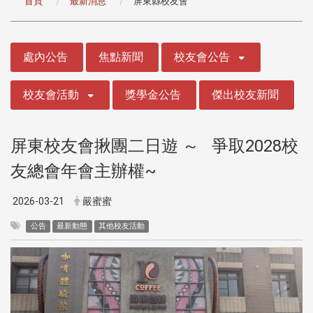
首頁
最新消息
屏東縣校友會
:::
處內公告
焦點新聞
校友會公告
校友會活動
獎學金公告
傑出校友新聞
屏東校友會揪團二日遊 ～ 爭取2028校
友總會年會主辦權~
2026-03-21
嚴蜜蜜
公告
最新動態
其他校友活動