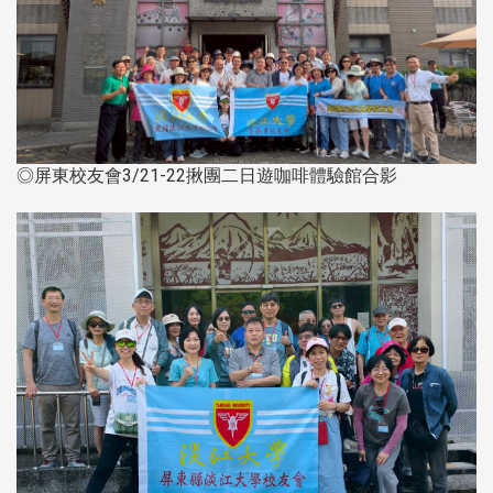
◎屏東校友會3/21-22揪團二日遊咖啡體驗館合影