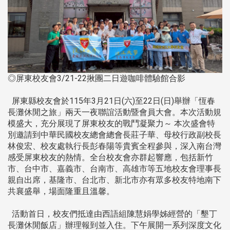
◎屏東校友會3/21-22揪團二日遊咖啡體驗館合影
屏東縣校友會於115年3月21日(六)至22日(日)舉辦「恆春
長灘休閒之旅」兩天一夜聯誼活動暨會員大會。本次活動規
模盛大，充分展現了屏東校友的戰鬥凝聚力～ 本次盛會特
別邀請到中華民國校友總會總會長莊子華、母校行政副校長
林俊宏、校友處執行長彭春陽等貴賓全程參與，深入南台灣
感受屏東校友的熱情。全台校友會亦群起響應，包括新竹
市、台中市、嘉義市、台南市、高雄市等五地校友會理事長
親自出席，基隆市、台北市、新北市亦有眾多校友特地南下
共襄盛舉，場面隆重且溫馨。
活動首日，校友們抵達由西語組陳慧娟學姊經營的「墾丁
長灘休閒飯店」辦理報到並入住。下午展開一系列深度文化