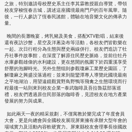
之旅，特別邀請母校歷史系主任李其霖教授親自導覽，帶領
校友穿梭恆春古城，講述這座國境最南門戶的百年風華。隨
後，一行人參訪了恆春民謠館，體驗在地音樂文化的傳承力
量。
晚間的長灘晚宴，烤乳豬及美食，搭配KTV歡唱，結束後
還有夜訪沙蟹，星空及洋蔥染布等活動，各校友們皆歡樂在
一起。次日行程分為生態與歷史兩線併行。校友們造訪了牡
丹社事件故事館，在深度了解原住民歷史脈絡，並前往牡丹
水庫參觀雄偉的水利建設，更在悠閒的氛圍下於四重溪享受
舒壓的泡腳時光。另外生態组刞参觀瓊麻工業歷史園區，了
解瓊麻之興盛没落過程；並來到龍鑾潭專人導覽此國境最南
之平地湖泊，用望遠鏡觀賞野鳥野鴨等飛禽之生態環境而行
程最後一站則來到校友企業—泰武咖啡及吾拉魯茲部落巡
禮，校友們透過原住民部落的咖啡香，見證校友在地方產業
發展的努力與成果。
如此兩天一夜的精采規劃，不僅寓教於樂完成了年度會員
大會，更是向總會與全國校友展現屏東擁有承辦大型年會的
場域實力及活動內容軟硬實力。屏東縣校友會理事長徐國政