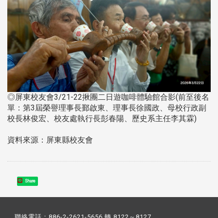
◎屏東校友會3/21-22揪團二日遊咖啡體驗館合影(前至後名
單：第3屆榮譽理事長鄞啟東、理事長徐國政、母校行政副
校長林俊宏、校友處執行長彭春陽、歷史系主任李其霖)
資料來源：屏東縣校友會
Share
聯絡電話：886-2-2621-5656 轉 8122～8127