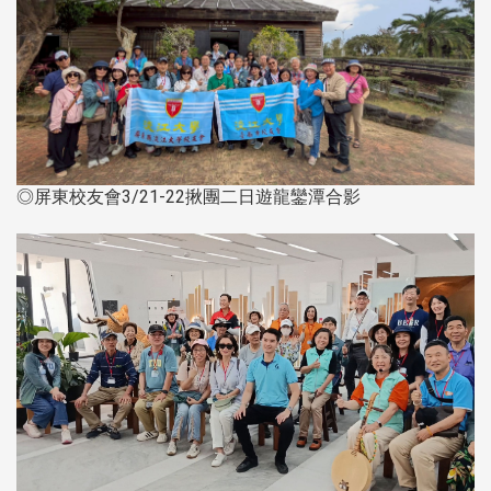
◎屏東校友會3/21-22揪團二日遊龍鑾潭合影