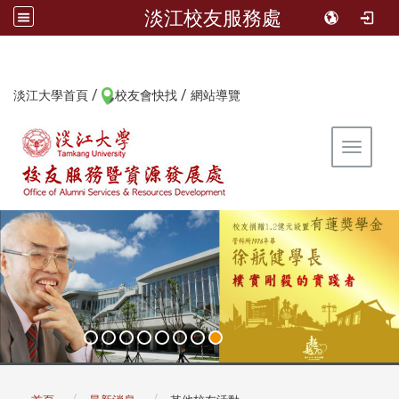
淡江校友服務處
/
/
:::
淡江大學首頁
校友會快找
網站導覽
Toggle 
:::