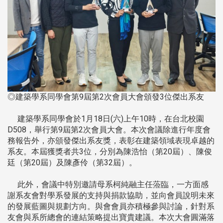
◎建築學系同學會第9屆第2次會員大會頒發3位傑出系友
建築學系同學會於1月18日(六)上午10時，在台北校園
D508，舉行第9屆第2次會員大會。本次會議除進行年度會
務報告外，亦頒發傑出系友獎，表彰在建築領域表現卓越的
系友。本屆獲獎者共3位，分別為陳浩怡（第20屆）、陳俊
廷（第20屆）及陳彥伶（第32屆）。
此外，會議中特別邀請母系柯純融主任蒞臨，一方面感
謝系友會對學系發展的支持與捐款協助，並向會員說明未來
的發展藍圖與規劃方向。與會會員亦積極參與討論，針對系
友會與系所總會的連結策略提出寶貴建議。本次大會圓滿落