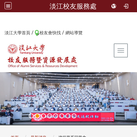
淡江校友服務處
/
/
:::
淡江大學首頁
校友會快找
網站導覽
Toggle 
:::