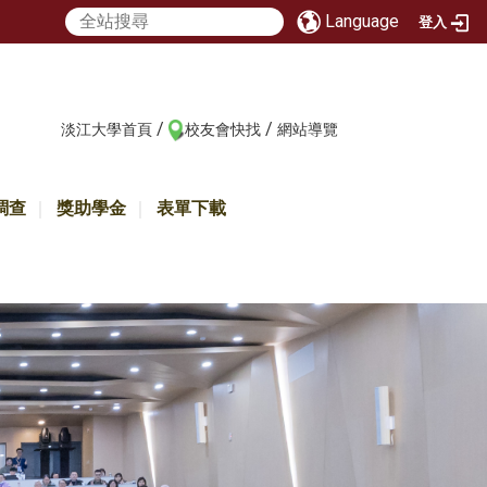
Language
登入
/
/
:::
淡江大學首頁
校友會快找
網站導覽
調查
獎助學金
表單下載