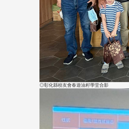
◎彰化縣校友會春遊油籽學堂合影