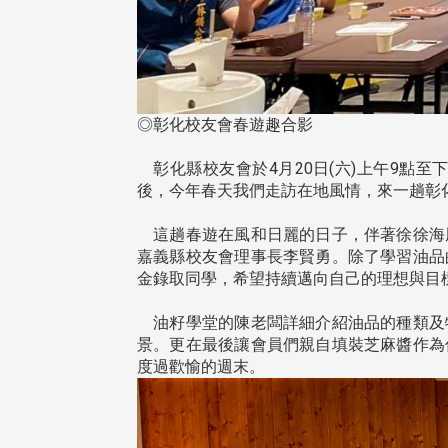
◎彰化校友會春遊趣合影
彰化縣校友會於4月20日(六)上午9點至
後，今年春天我們走訪在地風情，來一趟彰
這趟春遊在風和日麗的日子，伴著徐徐海
嘉義縣校友會理事長李賢勇。除了學習油品
金錄取同學，希望持續邁向自己的理想與目
油籽學堂的陳老闆詳細介紹油品的種類及
景。更在最後讓會員們親自填裝芝麻醬作為
度過歡愉的週末。