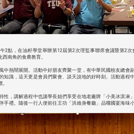
下午2點，在油籽學堂舉辦第12屆第2次理監事聯席會議暨第2次會
化西南角的食農教育。
風中熱鬧展開。活動中好朋友齊聚一堂，有中華民國校友總會副
的知識，這天更是會員們聚會、談天說地的好時刻。活動過程
標。
特性，講解過程中也讓學長姐們享受在地老廠牌「小美冰淇淋」
伴手禮。隨後一行人便前往王功「洪維身餐廳」品嚐國宴海味