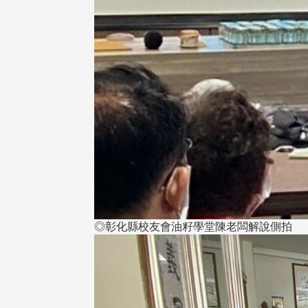
◎彰化縣校友會油籽學堂陳老闆解說側拍