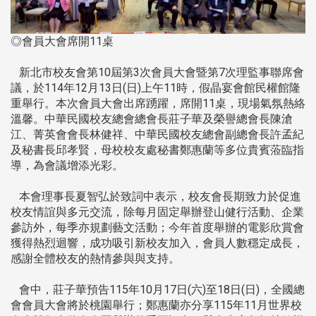
◎會員大會席開11桌
新北市校友會第10屆第3次會員大會暨第7次理監事聯席會
議，於114年12月13日(日)上午11時，假晶宴會館民權館隆
重舉行。本次會員大會出席踴躍，席開11桌，現場氣氛熱絡
溫馨。中華民國校友總會總會長莊子華及榮譽總會長陳滄
江、菁英會會長林健祥、中華民國校友總會副總會長許孟紀
及秘書長邱孝賢，母校校友處秘書鄭惠蘭等多位貴賓蒞臨指
導，為會議增添光彩。
本會理事長夏智弘於致詞中表示，校友會長期致力於促進
校友情誼與多元交流，除每月固定舉辦登山健行活動、企業
參訪外，每季亦規劃藝文活動；今年首度舉辦的電影欣賞會
獲得熱烈迴響，成功吸引新校友加入，會員人數穩定成長，
感謝全體校友的熱情參與與支持。
會中，莊子華預告115年10月17日(六)至18日(日)，全國總
會會員大會將於桃園舉行；鄭惠蘭亦分享115年11月世界校