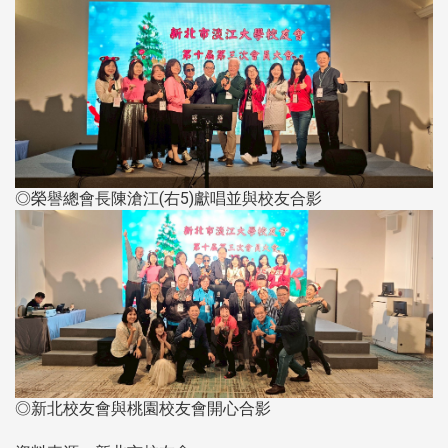
◎榮譽總會長陳滄江(右5)獻唱並與校友合影
◎新北校友會與桃園校友會開心合影