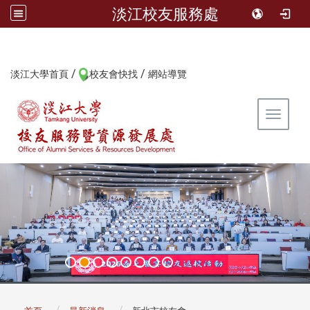
淡江校友服務處
/
/
:::
淡江大學首頁
校友會快找
網站導覽
Toggle 
:::