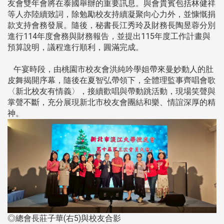
友會雙年會將在泰國舉辦的重要訊息。與會貴賓包括林健祥
等人亦陸續致詞，除勉勵校友持續凝聚向心力外，並慷慨捐
款支持會務發展。隨後，秘書長江秀玲及財務長陶昱蓉分別
進行114年度會務與財務報告，並提出115年度工作計畫與
預算說明，議程進行順利，圓滿完成。
午宴時段，由桃園市校友會洪純吟學姐帶來曼妙動人的肚
皮舞揭開序幕，隨後在夏智弘帶領下，全體理監事齊唱會歌
〈新北校友有情義〉，接續歡唱與帶動跳活動，現場笑聲與
掌聲不斷，充分展現新北市校友會團結和樂、情誼深厚的精
神。
◎總會長莊子華(右5)與校友合影