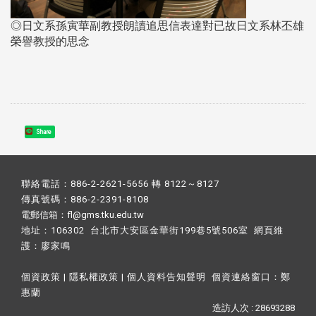
◎日文系孫寅華副教授朗讀追思信表達對已故日文系林丕雄
榮譽教授的思念
Share
聯絡電話：886-2-2621-5656 轉 8122～8127
傳真號碼：886-2-2391-8108
電郵信箱：fl@gms.tku.edu.tw
地址：106302 台北市大安區金華街199巷5號506室 網頁維
護：
廖家鳴​
個資政策
|
隱私權政策
|
個人資料告知聲明
個資連絡窗口：
鄭
惠蘭
造訪人次 : 28693288