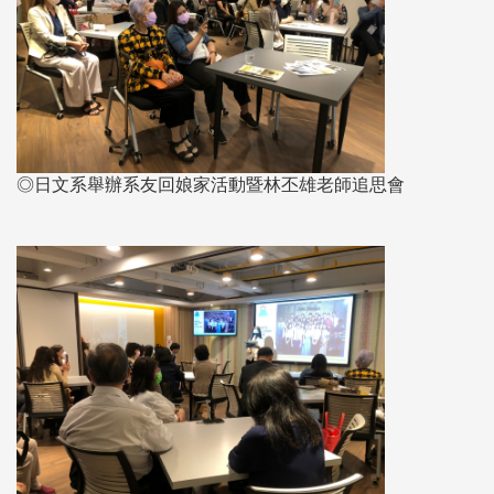
◎日文系舉辦系友回娘家活動暨林丕雄老師追思會