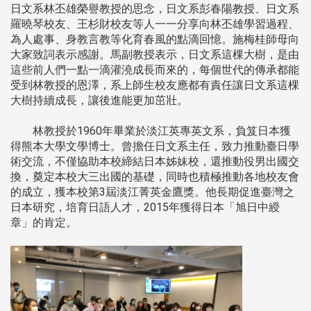
日文系林丕雄榮譽教授的思念，日文系彭春陽教授、日文系
羅曉琴校友、王杉財校友等人一一分享向林丕雄學習過程、
為人處事、身教言教等化育春風的點滴回憶。施梅桂師母向
大家致詞表示感謝。馬副教授表示，日文系這棵大樹，是由
這些前人們一點一滴灌澆成長而來的，每個世代的傳承都能
受到林教授的恩澤，系上師生校友應都有責任讓日文系這棵
大樹持續成長，讓後進能更加茁壯。
林教授於1960年畢業於淡江英專英文系，負笈日本獲
得熊本大學文學博士。曾擔任日文系主任，致力推動臺日學
術交流，不僅協助本校締結日本姊妹校，還推動役男出國交
換，奠定本校大三出國的基礎，同時也積極推動各地校友會
的成立，獲本校第3屆淡江菁英金鷹獎。他長期促進臺灣之
日本研究，培育日語人才，2015年獲得日本「旭日中綬
章」的肯定。