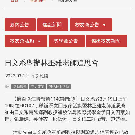
首頁
最新消息
日本校友會
:::
處內公告
焦點新聞
校友會公告
校友會活動
獎學金公告
傑出校友新聞
日文系舉辦林丕雄老師追思會
2022-03-19
謝雅陵
活動報導
春之饗宴
其他校友活動
【摘自淡江時報第1140期報導】日文系於3月19日上午
10時在HC107，舉辦系友回娘家活動暨林丕雄老師追思會，
並由日文系馬耀輝副教授頒發似鳥國際獎學金予日文四葉如
軒、張雅婷、吳佳芯、邱敏恆、日文碩二許怡芳、范楚帷。
活動先由日文系孫寅華副教授以朗讀追思信表達對已故