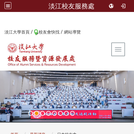
淡江校友服務處
/
/
:::
淡江大學首頁
校友會快找
網站導覽
Toggle 
:::