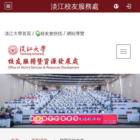
淡江校友服務處
/
/
:::
淡江大學首頁
校友會快找
網站導覽
Toggle 
:::