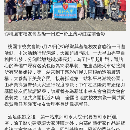
◎桃園市校友會基隆一日遊—於正濱彩虹屋前合影
桃園市校友會於6月29日(六)舉辦與基隆校友會聯誼一日遊
活動。本次活動行程滿滿，天氣超級晴朗。一大早由專車自
桃園出發，分5個站點接駁學長姐，為了怕早起肚餓，還貼
心的準備中壢有名菜包做為簡易早餐。抵達基隆火車站接到
所有學長姐後，第一站來到正濱彩虹屋與阿根納造船廠遺
構，大夥留下美美合照；接著抵達第二站和平島潮境公園，
由專業導遊帶領大家進行深度導覽；中午在基隆港海產樓與
基隆校友們聯誼聚餐，該聚餐亦為基隆市校友會會員大會會
後餐敘，總共席開接近20桌，全國各地的校友齊聚一同共同
祝賀新任基隆市校友會理事長沈偉德就任。
酒足飯飽之後，第一站來到司令大院子(要塞司令部)園
區，除了歷史建築讓大家興嘆之外，內部的藝術家作品展覽
也讓大家驚嘆連連；接著，回到基隆廟口附近的委託行街