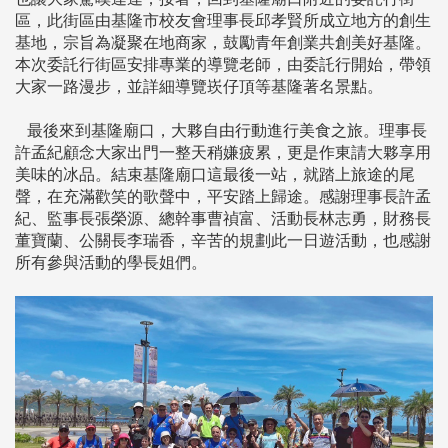
區，此街區由基隆市校友會理事長邱孝賢所成立地方的創生
基地，宗旨為凝聚在地商家，鼓勵青年創業共創美好基隆。
本次委託行街區安排專業的導覽老師，由委託行開始，帶領
大家一路漫步，並詳細導覽崁仔頂等基隆著名景點。
最後來到基隆廟口，大夥自由行動進行美食之旅。理事長
許孟紀顧念大家出門一整天稍嫌疲累，更是作東請大夥享用
美味的冰品。結束基隆廟口這最後一站，就踏上旅途的尾
聲，在充滿歡笑的歌聲中，平安踏上歸途。感謝理事長許孟
紀、監事長張榮源、總幹事曹禎富、活動長林志勇，財務長
董寶蘭、公關長李瑞香，辛苦的規劃此一日遊活動，也感謝
所有參與活動的學長姐們。