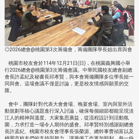
◎2026總會@桃園第3次籌備會，籌備團隊學長姐出席與會
桃園市校友會於114年12月21日(日)，在桃園義興國小舉
行2026總會@桃園第3次籌備會議。中華民國校友總會副總
會長許孟紀及秘書長邱孝賢，與本會籌備團隊多位學長姐一
同與會。這場會議不僅是討論，更是校友情感與願景的交
匯。
會中，團隊針對代表大會會場、晚宴會場、室內與室外活
動規劃等核心議題進行深入討論，確保每個細節都能呈現淡
江人的精神與溫度。大家集思廣益，從流程設計到活動氛
圍，力求打造一場令人期待的盛會。邱孝賢特別感謝副總會
長許孟紀、桃園市校友會理事長張榮源、總幹事曹禎富以及
桃園市校友們的支持與努力，讓籌備工作更加順利。每一份