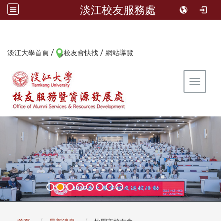
淡江校友服務處
/
/
:::
淡江大學首頁
校友會快找
網站導覽
Toggle 
:::