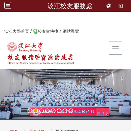
淡江校友服務處
/
/
:::
淡江大學首頁
校友會快找
網站導覽
Toggle 
:::