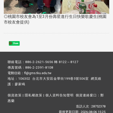
◎桃園市校友會為1至3月份壽星進行生日快樂歌慶生(桃園
市校友會提供)
Share
聯絡電話：886-2-2621-5656 轉 8122～8127
傳真號碼：886-2-2391-8108
電郵信箱：fl@gms.tku.edu.tw
地址：106302 台北市大安區金華街199巷5號506室 網頁維
護：
廖家鳴​
個資政策
|
隱私權政策
|
個人資料告知聲明
個資連絡窗口：
鄭
惠蘭
造訪人次 : 28752378
最後更新日期 :
2026-08-06 15:25