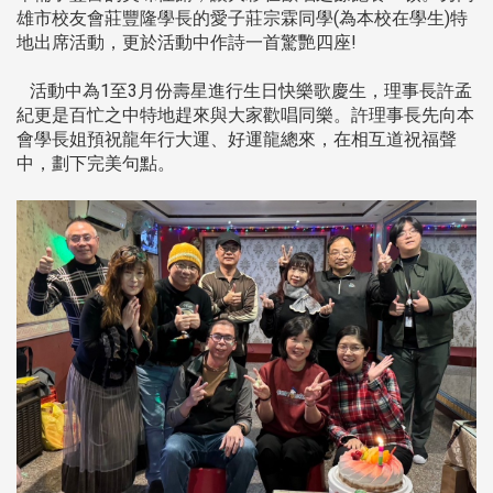
雄市校友會莊豐隆學長的愛子莊宗霖同學(為本校在學生)特
地出席活動，更於活動中作詩一首驚艷四座!
活動中為1至3月份壽星進行生日快樂歌慶生，理事長許孟
紀更是百忙之中特地趕來與大家歡唱同樂。許理事長先向本
會學長姐預祝龍年行大運、好運龍總來，在相互道祝福聲
中，劃下完美句點。