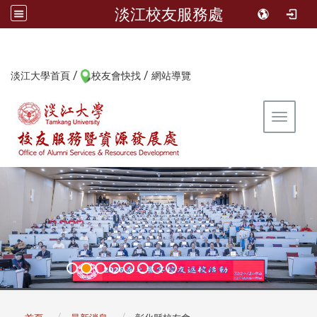
淡江校友服務處
/
/
:::
淡江大學首頁
校友會快找
網站導覽
Toggle 
:::