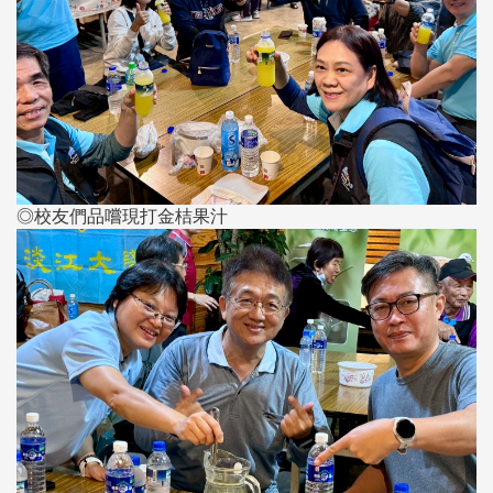
◎校友們品嚐現打金桔果汁