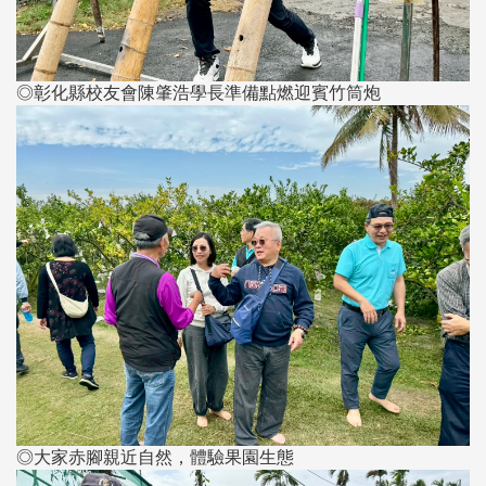
◎彰化縣校友會陳肇浩學長準備點燃迎賓竹筒炮
◎大家赤腳親近自然，體驗果園生態