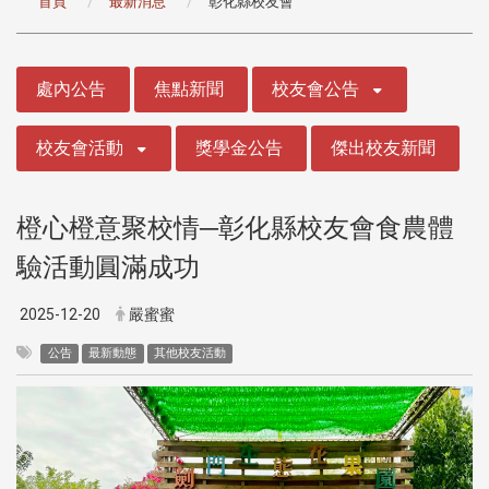
首頁
最新消息
彰化縣校友會
:::
處內公告
焦點新聞
校友會公告
校友會活動
獎學金公告
傑出校友新聞
橙心橙意聚校情─彰化縣校友會食農體
驗活動圓滿成功
2025-12-20
嚴蜜蜜
公告
最新動態
其他校友活動