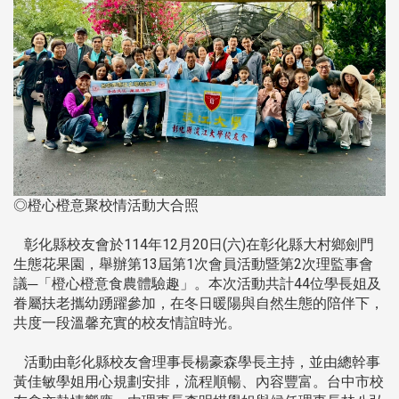
◎橙心橙意聚校情活動大合照
彰化縣校友會於114年12月20日(六)在彰化縣大村鄉劍門
生態花果園，舉辦第13屆第1次會員活動暨第2次理監事會
議─「橙心橙意食農體驗趣」。本次活動共計44位學長姐及
眷屬扶老攜幼踴躍參加，在冬日暖陽與自然生態的陪伴下，
共度一段溫馨充實的校友情誼時光。
活動由彰化縣校友會理事長楊豪森學長主持，並由總幹事
黃佳敏學姐用心規劃安排，流程順暢、內容豐富。台中市校