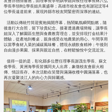
友會亦熱情響應，由理事長李明娸學姐與候任理事長林八弘
學長率領8位學長姐共襄盛舉；高雄市校友會也有謝冠浤等4
位學長遠道前來，展現跨縣市校友間緊密而深厚的連結。
活動以傳統竹筒迎賓炮揭開序幕，熱鬧氣氛瞬間點燃，隨
後進行大合照，留下珍貴紀念。接著透過農場簡報，讓學長
姐深入了解園區生態與食農教育理念，並安排現打金桔果汁
體驗，從產地到餐桌，親身感受在地農業的用心。午間享用
以當季食材入菜的減碳風味餐，體現永續飲食精神；午後則
自由漫步果園、採果與親近自然，在輕鬆愉悅中交流近況。
值得一提的是，彰化縣多位歷任理事長謝茂生學長、蘇文
俊學長、黃洲海學長皆攜同夫人出席，象徵校友會薪火相
傳、情誼長存。本次活動在笑聲與滿滿收穫中圓滿落幕，也
再次凝聚淡江人的向心力與歸屬感。