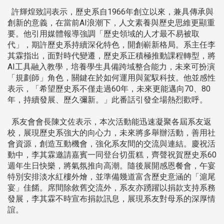
許輝煌致詞表示，歷史系自1966年創立以來，兼具傳承與
創新的意義，在當前AI浪潮下，人文素養與歷史思維更顯重
要。他引用媒體報導強調「歷史領域的人才最不易被取
代」，期許歷史系持續深化特色，開創嶄新格局。系主任李
其霖指出，面對時代變遷，歷史系正積極推動課程轉型，將
AI工具融入教學，培養學生具備跨域整合能力，未來可扮演
「規劃師」角色，關鍵在於如何運用與駕馭科技。他並感性
表示，「希望歷史系不僅走過60年，未來更能邁向70、80
年，持續發展、歷久彌新。」此番話引發全場熱烈歡呼。
系友會會長陳文佐表示，本次活動能迅速凝聚各屆系友返
校，展現歷史系強大的向心力，未來將多舉辦活動，善用社
會資源，創造互動機會，強化系友間的交流與連結。慶祝活
動中，李其霖邀請嘉賓一同登台切蛋糕，齊聲祝賀歷史系60
週年生日快樂，將氣氛推向高潮。隨後展開感恩餐會，午宴
特別安排淡水紅樓外燴，並準備幾道富含歷史意涵的「滬尾
宴」佳餚。席間除敘舊交流外，系友亦踴躍以捐款支持系務
發展，李其霖不時宣布捐款訊息，展現系友對母系的深厚情
誼。