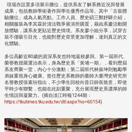
現場亦設置多項展示攤位，提供系友了解系務近況與發展
成果，包括教師學術著作與學生優秀作品等。其中「古裝體
驗攤位」成為人氣亮點。工作人員、歷史碩三鄭妤驊介紹，
相關服裝為李其霖於清法戰爭展演所購置，藉由系慶活動開
放體驗，讓系友更貼近歷史情境。系友廖小姐分享，試穿古
裝不僅吸引目光，也能對歷史背景更加理解，達到真正的文
化體驗。
多位高齡近80歲的資深系友也特地返校參與。第一屆班代、
榮譽教授羅運治表示，身為歷史系「黃埔一期」，看到歷屆
系友齊聚一堂，內心十分激動；第二屆班代林振坤則勉勵學
弟妹重視身心健康。曾任歷史系教師的臺師大臺灣史研究所
名譽教授張素玢指出，不少學生回校向昔日師長致意，即使
平時少有聯繫，也能在此刻重聚，充分展現歷史系濃厚的師
生情誼與凝聚力。(摘自淡江時報1244期：
https://tkutimes.tku.edu.tw/dtl.aspx?no=60154
)