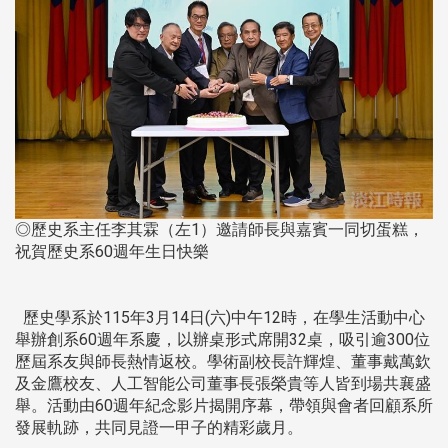
◎歷史系主任李其霖（左1）邀請師長與嘉賓一同切蛋糕，
祝賀歷史系60週年生日快樂
歷史學系於115年3月14日(六)中午12時，在學生活動中心
舉辦創系60週年系慶，以辦桌形式席開32桌，吸引逾300位
歷屆系友與師長熱情返校。學術副校長許輝煌、董事戴萬欽
及金鷹校友、人工智能公司董事長張榮貴等人皆到場共襄盛
舉。活動由60週年紀念影片揭開序幕，帶領與會者回顧系所
發展軌跡，共同見證一甲子的精彩歲月。