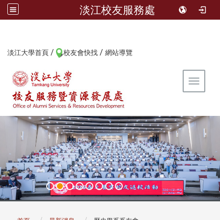
淡江校友服務處
/
/
:::
淡江大學首頁
校友會快找
網站導覽
Toggle 
:::