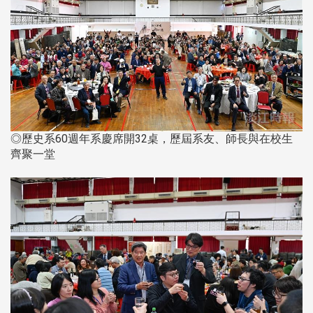
◎歷史系60週年系慶席開32桌，歷屆系友、師長與在校生
齊聚一堂