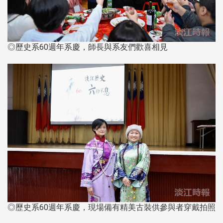
◎歷史系60週年系慶，師長與系友們歡喜相見
◎歷史系60週年系慶，現場備有精美古裝供參與者穿戴拍照