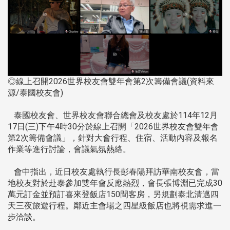
◎線上召開2026世界校友會雙年會第2次籌備會議(資料來
源/泰國校友會)
泰國校友會、世界校友會聯合總會及校友處於114年12月
17日(三)下午4時30分於線上召開「2026世界校友會雙年會
第2次籌備會議」，針對大會行程、住宿、活動內容及報名
作業等進行討論，會議氣氛熱絡。
會中指出，近日校友處執行長彭春陽拜訪華南校友會，當
地校友對於赴泰參加雙年會反應熱烈，會長張博淵已完成30
萬元訂金並預訂喜來登飯店150間客房，另規劃泰北清邁四
天三夜旅遊行程。鄰近主會場之四星級飯店也將視需求進一
步洽談。