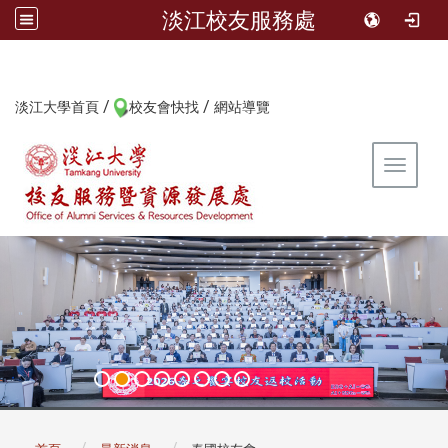
淡江校友服務處
/
/
:::
淡江大學首頁
校友會快找
網站導覽
Toggle 
:::