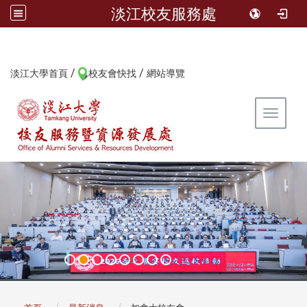
淡江校友服務處
/
/
:::
淡江大學首頁
校友會快找
網站導覽
Toggle 
:::