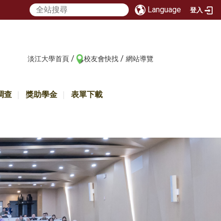
Language
登入
/
/
:::
淡江大學首頁
校友會快找
網站導覽
調查
獎助學金
表單下載