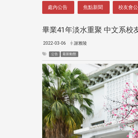
:::
處內公告
焦點新聞
校友會
畢業41年淡水重聚 中文系校
2022-03-06
謝雅陵
公告
最新動態