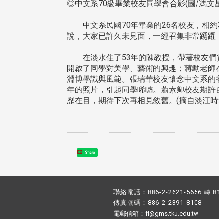
◎中文系70級畢業校友同學會合影(圖/馮文
中文系民國70年畢業的26名校友，相約3
說，大家已許久未見面，一經召集非常踴躍
在淡水住了53年的陳教授，帶著校友們賞
開啟了同學對美學、藝術的興趣；蔣勳老師
淵博學識與風範。張瑞華校友懷念中文系的
年的照片，引起同學唏噓。蕭素卿校友期許
歷在目，期待下次再相見敘舊。(摘自淡江時報
Share
聯絡電話：886-2-2621-5656 轉 8
傳真號碼：886-2-2391-8108
電郵信箱：fl@gms.tku.edu.tw