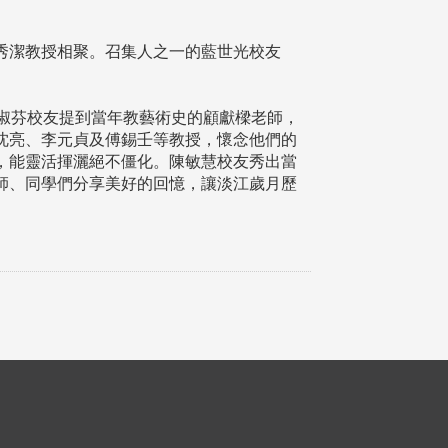
陳秀潔教授相聚。召集人之一的藍世光校友
淑芬校友提到當年教藝術史的顧獻樑老師，
沈亮、李元貞及傅錫壬等教授，懷念他們的
，能靈活揮灑絕不僵化。陳敏慧校友秀出當
師、同學們分享美好的回憶，讓淡江歲月歷