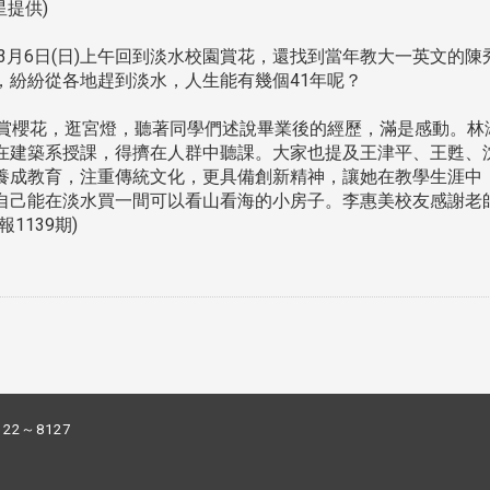
星提供)
月6日(日)上午回到淡水校園賞花，還找到當年教大一英文的
，紛紛從各地趕到淡水，人生能有幾個41年呢？
櫻花，逛宮燈，聽著同學們述說畢業後的經歷，滿是感動。林
在建築系授課，得擠在人群中聽課。大家也提及王津平、王甦、
養成教育，注重傳統文化，更具備創新精神，讓她在教學生涯中
自己能在淡水買一間可以看山看海的小房子。李惠美校友感謝老
1139期)
122～8127