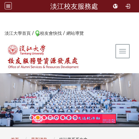
淡江校友服務處
/
/
:::
淡江大學首頁
校友會快找
網站導覽
Toggle 
:::