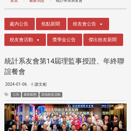
首頁
最新消息
統計學系系友會
:::
處內公告
焦點新聞
校友會公告
校友會活動
獎學金公告
傑出校友新聞
統計系友會第14屆理監事授證、年終聯
誼餐會
2024-01-06
謝文彬
公告
最新動態
其他校友活動