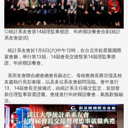
◎統計系友會第14屆理監事授證、年終聯誼餐會合影(統計
系友會提供)
統計系友會於1月6日(六)中午12時，在台北市鉅星匯國際
宴會廳，舉行第13屆、14屆會長交接曁第14屆理監事授
證、年終聯誼餐會。
系所友會聯合總會總會長蘇志仁、母校教務長蔡宗儒及校
友處執行長彭春陽，以及多位系友會顧問蒞臨。會中進行
13、14屆會長交接儀式，由統計系主任楊文監交，並頒發
新任理監事當選證書。會後進行年終聯誼餐會，氣氛歡愉融
洽。