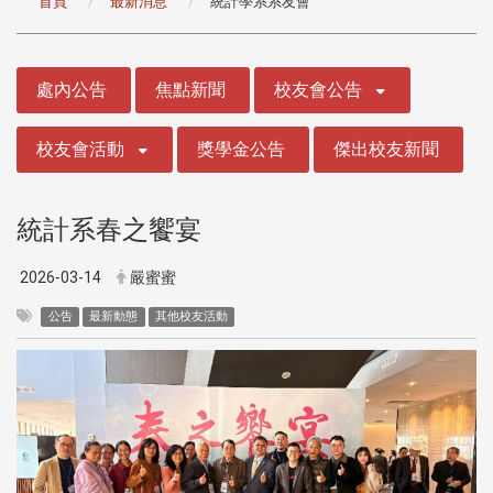
首頁
最新消息
統計學系系友會
:::
處內公告
焦點新聞
校友會公告
校友會活動
獎學金公告
傑出校友新聞
統計系春之饗宴
2026-03-14
嚴蜜蜜
公告
最新動態
其他校友活動