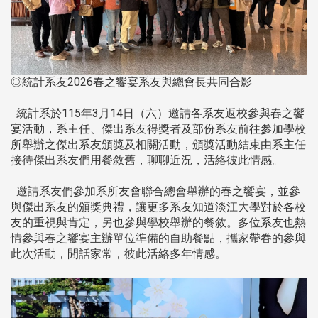
◎統計系友2026春之饗宴系友與總會長共同合影
統計系於115年3月14日（六）邀請各系友返校參與春之饗
宴活動，系主任、傑出系友得獎者及部份系友前往參加學校
所舉辦之傑出系友頒獎及相關活動，頒獎活動結束由系主任
接待傑出系友們用餐敘舊，聊聊近況，活絡彼此情感。
邀請系友們參加系所友會聯合總會舉辦的春之饗宴，並參
與傑出系友的頒獎典禮，讓更多系友知道淡江大學對於各校
友的重視與肯定，另也參與學校舉辦的餐敘。多位系友也熱
情參與春之饗宴主辦單位準備的自助餐點，攜家帶眷的參與
此次活動，閒話家常，彼此活絡多年情感。