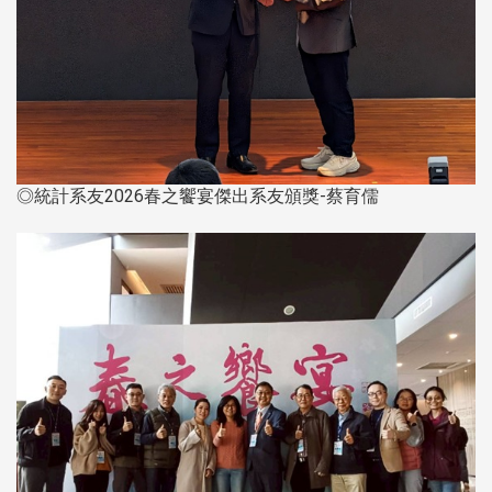
◎統計系友2026春之饗宴傑出系友頒獎-蔡育儒