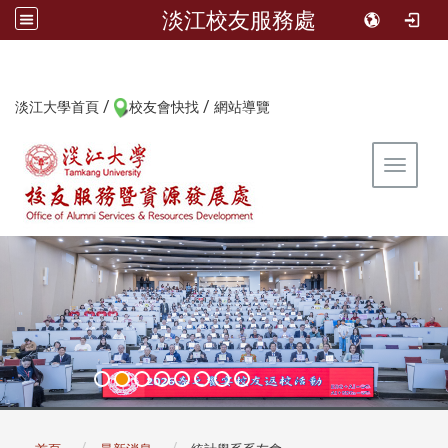
淡江校友服務處
/
/
:::
淡江大學首頁
校友會快找
網站導覽
Toggle 
:::