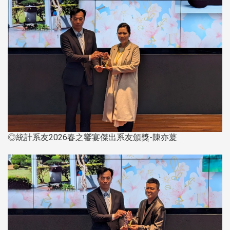
◎統計系友2026春之饗宴傑出系友頒獎-陳亦萲