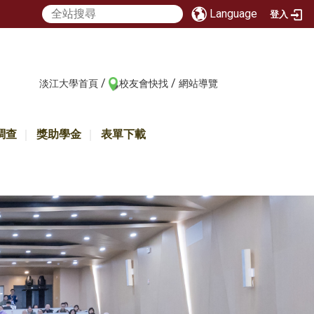
Language
登入
/
/
:::
淡江大學首頁
校友會快找
網站導覽
調查
獎助學金
表單下載