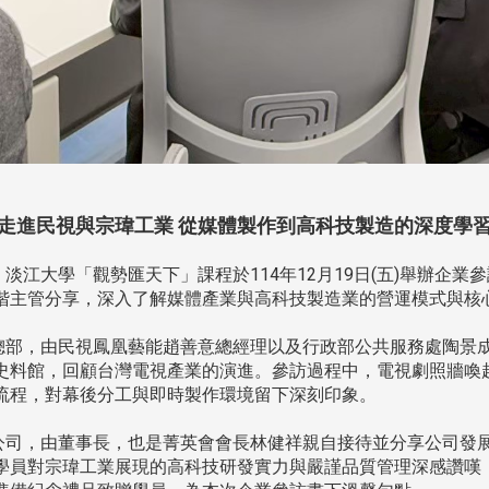
走進民視與宗瑋工業 從媒體製作到高科技製造的深度學
江大學「觀勢匯天下」課程於114年12月19日(五)舉辦企業
階主管分享，深入了解媒體產業與高科技製造業的營運模式與核
部，由民視鳳凰藝能趙善意總經理以及行政部公共服務處陶景
史料館，回顧台灣電視產業的演進。參訪過程中，電視劇照牆喚
流程，對幕後分工與即時製作環境留下深刻印象。
司，由董事長，也是菁英會會長林健祥親自接待並分享公司發
學員對宗瑋工業展現的高科技研發實力與嚴謹品質管理深感讚嘆