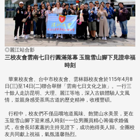
◎麗江站合影
三校友會雲南七日行圓滿落幕 玉龍雪山腳下見證幸福
時刻
華東校友會、台中市校友會、雲林縣校友會於115年4月8
日(三)至14日(二)聯合舉辦「雲南七日文化之旅」。一行三
十餘人走訪昆明、大理、麗江等地，深入古鎮體驗人文風
情，並親身感受茶馬古道的歷史精神，收穫豐碩。
行程中，校友們不僅品嚐地道風味、飽覽山水美景，更在
玉龍雪山腳下迎來感人時刻—一位男團員精心籌備求婚儀
式，在會長邱素蕙的主持見證下，成功抱得美人歸。全團校
友共同獻上祝福，氣氛溫馨熱烈。