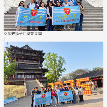
◎參觀揚子江藥業集團
]