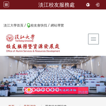
淡江校友服務處
/
/
:::
淡江大學首頁
校友會快找
網站導覽
Toggle 
:::