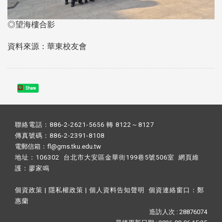
◎望海樓合影
資料來源：華東校友會
Share
聯絡電話：886-2-2621-5656 轉 8122～8127
傳真號碼：886-2-2391-8108
電郵信箱：fl@gms.tku.edu.tw
地址：106302 台北市大安區金華街199巷5號506室 網頁維
護：
廖家鳴​
個資政策
|
隱私權政策
|
個人資料告知聲明
個資連絡窗口：
鄭
惠蘭
造訪人次 : 28876074